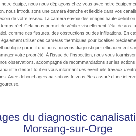
 notre équipe, nous nous déplaçons chez vous avec notre équipement
ion, nous introduisons une caméra étanche et flexible dans vos canali
ecoin de votre réseau. La caméra envoie des images haute définition
temps réel. Cela nous permet de vérifier visuellement l'état de vos tuy
tiel, comme des fissures, des obstructions ou des infiltrations. En ca
 également utiliser des caméras thermiques pour localiser précisémen
thodologie garantit que nous pouvons diagnostiquer efficacement san
ager votre propriété. À l’issue de l’inspection, nous vous fournisso
e nos observations, accompagné de recommandations sur les actions 
ranquillité d'esprit tout en vous informant des éventuels travaux d’ent
ons. Avec debouchagecanalisations.fr, vous êtes assuré d'une interve
rigoureuse.
ges du diagnostic canalisa
Morsang-sur-Orge