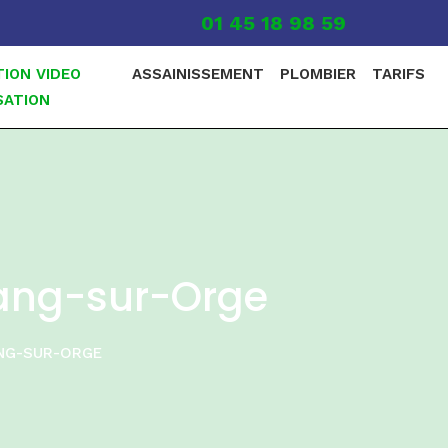
01 45 18 98 59
TION VIDEO
ASSAINISSEMENT
PLOMBIER
TARIFS
SATION
sang-sur-Orge
NG-SUR-ORGE