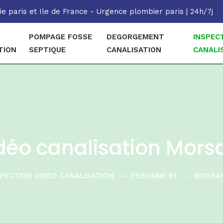
e paris et Ile de France - Urgence plombier paris | 24h/7j
POMPAGE FOSSE
DEGORGEMENT
INSPEC
TION
SEPTIQUE
CANALISATION
CANALI
idéo canalisation Mor
SPECTION VIDEO CANALISATION
—
ESSONNE 91
—
MORSA