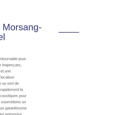
a Morsang-
el
ontournable pour
r inaperçues,
 et une
localiser
e se sert de
 rapidement la
acoustiques pour
us soumettons un
ous garantissons
re entreprise,