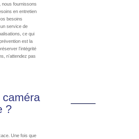
, nous fournissons
esoins en entretien
 vos besoins
 un service de
nalisations, ce qui
révention est la
éserver l'intégrité
s, n'attendez pas
n caméra
e ?
cace. Une fois que