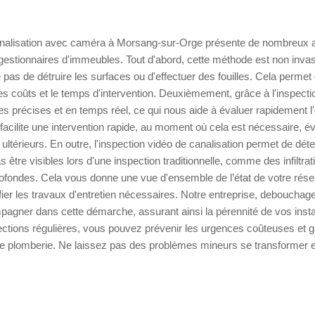
analisation avec caméra à Morsang-sur-Orge présente de nombreux 
 gestionnaires d'immeubles. Tout d'abord, cette méthode est non invasi
 pas de détruire les surfaces ou d'effectuer des fouilles. Cela permet
s coûts et le temps d'intervention. Deuxièmement, grâce à l'inspecti
 précises et en temps réel, ce qui nous aide à évaluer rapidement l'
facilite une intervention rapide, au moment où cela est nécessaire, év
ltérieurs. En outre, l'inspection vidéo de canalisation permet de dé
s être visibles lors d'une inspection traditionnelle, comme des infiltr
ofondes. Cela vous donne une vue d'ensemble de l’état de votre rése
fier les travaux d'entretien nécessaires. Notre entreprise, debouchage
agner dans cette démarche, assurant ainsi la pérennité de vos insta
tions régulières, vous pouvez prévenir les urgences coûteuses et gar
e plomberie. Ne laissez pas des problèmes mineurs se transformer e