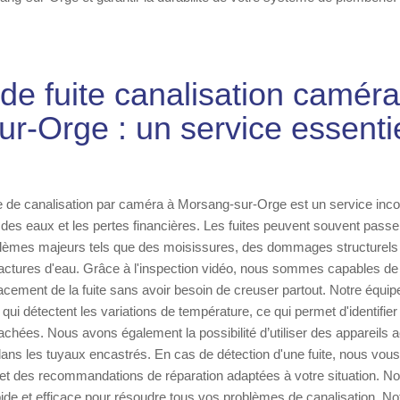
 de fuite canalisation camér
ur-Orge : un service essenti
te de canalisation par caméra à Morsang-sur-Orge est un service inc
 des eaux et les pertes financières. Les fuites peuvent souvent passe
blèmes majeurs tels que des moisissures, des dommages structurels
actures d'eau. Grâce à l'inspection vidéo, nous sommes capables de 
cement de la fuite sans avoir besoin de creuser partout. Notre équip
i détectent les variations de température, ce qui permet d'identifier
achées. Nous avons également la possibilité d’utiliser des appareils 
s dans les tuyaux encastrés. En cas de détection d'une fuite, nous vo
 et des recommandations de réparation adaptées à votre situation. N
pide et efficace pour résoudre tous vos problèmes de canalisation. Not