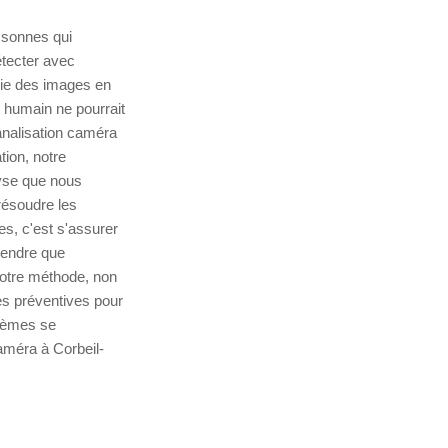
ssonnes qui
étecter avec
oie des images en
l humain ne pourrait
canalisation caméra
tion, notre
lyse que nous
résoudre les
es, c'est s'assurer
rendre que
notre méthode, non
es préventives pour
blèmes se
améra à Corbeil-