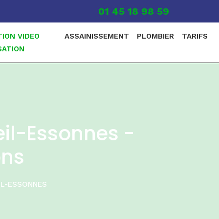
01 45 18 98 59
TION VIDEO
ASSAINISSEMENT
PLOMBIER
TARIFS
SATION
eil-Essonnes -
ons
IL-ESSONNES