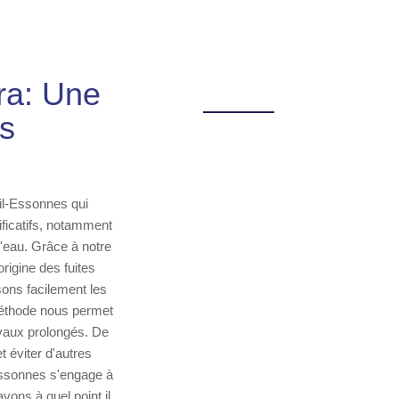
ra: Une
s
eil-Essonnes qui
ificatifs, notamment
'eau. Grâce à notre
origine des fuites
sons facilement les
méthode nous permet
avaux prolongés. De
t éviter d'autres
-Essonnes s'engage à
vons à quel point il