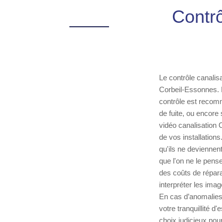
Contr
Le contrôle canalisa
Corbeil-Essonnes. M
contrôle est recom
de fuite, ou encore
vidéo canalisation
de vos installation
qu'ils ne deviennen
que l'on ne le pens
des coûts de répara
interpréter les imag
En cas d’anomalies 
votre tranquillité d
choix judicieux pour