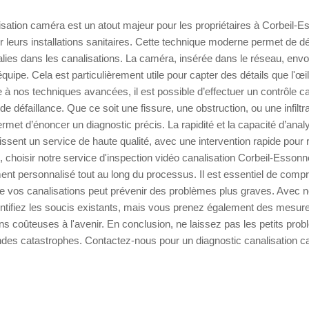
isation caméra est un atout majeur pour les propriétaires à Corbeil-E
ir leurs installations sanitaires. Cette technique moderne permet de d
lies dans les canalisations. La caméra, insérée dans le réseau, env
quipe. Cela est particulièrement utile pour capter des détails que l'œi
ce à nos techniques avancées, il est possible d’effectuer un contrôle 
 de défaillance. Que ce soit une fissure, une obstruction, ou une infiltra
rmet d’énoncer un diagnostic précis. La rapidité et la capacité d’ana
issent un service de haute qualité, avec une intervention rapide pour 
 choisir notre service d'inspection vidéo canalisation Corbeil-Essonn
t personnalisé tout au long du processus. Il est essentiel de comp
r de vos canalisations peut prévenir des problèmes plus graves. Avec 
ntifiez les soucis existants, mais vous prenez également des mesur
ons coûteuses à l'avenir. En conclusion, ne laissez pas les petits pro
ndes catastrophes. Contactez-nous pour un diagnostic canalisation c