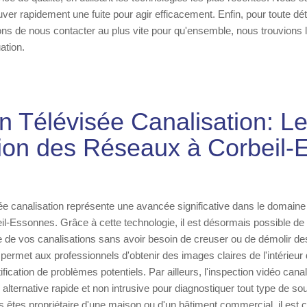
uver rapidement une fuite pour agir efficacement. Enfin, pour toute déte
ns de nous contacter au plus vite pour qu'ensemble, nous trouvions la
ation.
n Télévisée Canalisation: L
tion des Réseaux à Corbeil
sée canalisation représente une avancée significative dans le domaine
-Essonnes. Grâce à cette technologie, il est désormais possible de 
 de vos canalisations sans avoir besoin de creuser ou de démolir des
ermet aux professionnels d'obtenir des images claires de l'intérieur
entification de problèmes potentiels. Par ailleurs, l'inspection vidéo cana
alternative rapide et non intrusive pour diagnostiquer tout type de so
us êtes propriétaire d'une maison ou d'un bâtiment commercial, il est c