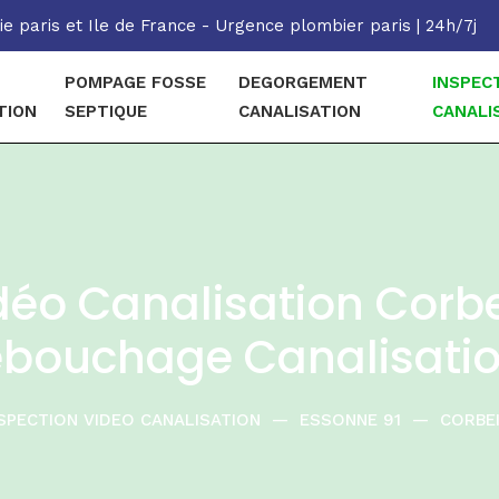
e paris et Ile de France - Urgence plombier paris | 24h/7j
POMPAGE FOSSE
DEGORGEMENT
INSPEC
TION
SEPTIQUE
CANALISATION
CANALI
déo Canalisation Corb
bouchage Canalisati
SPECTION VIDEO CANALISATION
—
ESSONNE 91
—
CORBE