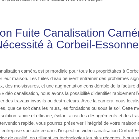
ion Fuite Canalisation Camé
Nécessité à Corbeil-Essonne
canalisation caméra est primordiale pour tous les propriétaires à Corb
r leur maison. Les fuites d'eau peuvent entraîner des problèmes sign
, des moisissures, et une augmentation considérable de la facture d
 vidéo canalisation, nous avons la possibilité d'identifier rapidement l'
uer des travaux invasifs ou destructeurs. Avec la caméra, nous locali
s, que ce soit dans les murs, les fondations ou sous le sol. Cette 
 solution rapide et efficace, évitant ainsi des désagréments et des tr
tervention rapide, vous pourrez préserver l'intégrité de votre maison e
 entreprise spécialisée dans l'inspection vidéo canalisation Corbeil
ice de qualité, en utilisant les technologies les plus récentes. Nous sa