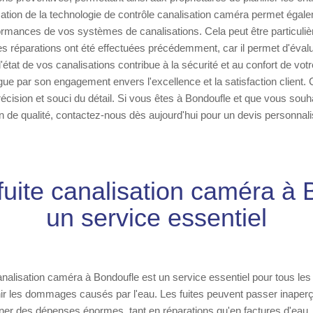
isation de la technologie de contrôle canalisation caméra permet égal
ormances de vos systèmes de canalisations. Cela peut être particuliè
es réparations ont été effectuées précédemment, car il permet d'évalue
'état de vos canalisations contribue à la sécurité et au confort de votr
ngue par son engagement envers l'excellence et la satisfaction client.
récision et souci du détail. Si vous êtes à Bondoufle et que vous souha
on de qualité, contactez-nous dès aujourd'hui pour un devis personnali
fuite canalisation caméra à 
un service essentiel
canalisation caméra à Bondoufle est un service essentiel pour tous les 
ir les dommages causés par l'eau. Les fuites peuvent passer inaper
ner des dépenses énormes, tant en réparations qu'en factures d'eau.