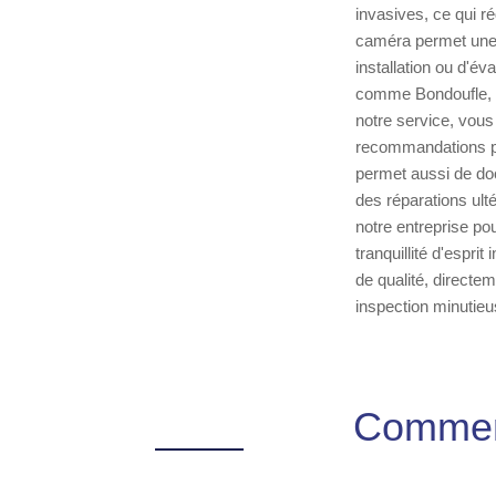
invasives, ce qui ré
caméra permet une a
installation ou d'év
comme Bondoufle, o
notre service, vous
recommandations pré
permet aussi de docu
des réparations ult
notre entreprise po
tranquillité d'espri
de qualité, direct
inspection minutieu
Comment