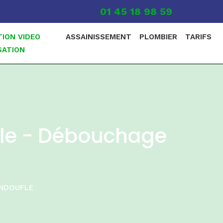
01 45 18 98 59
TION VIDEO
ASSAINISSEMENT
PLOMBIER
TARIFS
SATION
fle - Débouchage
NDOUFLE