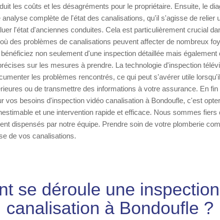
duit les coûts et les désagréments pour le propriétaire. Ensuite, le di
nalyse complète de l'état des canalisations, qu'il s'agisse de relier 
aluer l'état d'anciennes conduites. Cela est particulièrement crucial 
ù des problèmes de canalisations peuvent affecter de nombreux foyer
 bénéficiez non seulement d'une inspection détaillée mais également
cises sur les mesures à prendre. La technologie d'inspection télévi
menter les problèmes rencontrés, ce qui peut s'avérer utile lorsqu'il 
érieures ou de transmettre des informations à votre assurance. En fin
ur vos besoins d'inspection vidéo canalisation à Bondoufle, c'est opte
t inestimable et une intervention rapide et efficace. Nous sommes fiers 
ement dispensés par notre équipe. Prendre soin de votre plomberie c
se de vos canalisations.
 se déroule une inspectio
canalisation à Bondoufle ?