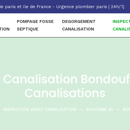
e paris et Ile de France - Urgence plombier paris | 24h/7j
POMPAGE FOSSE
DEGORGEMENT
INSPEC
TION
SEPTIQUE
CANALISATION
CANALI
o Canalisation Bondou
Canalisations
—
INSPECTION VIDEO CANALISATION
—
ESSONNE 91
—
BO