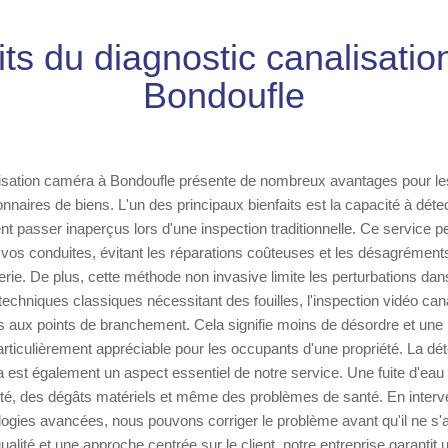
its du diagnostic canalisati
Bondoufle
lisation caméra à Bondoufle présente de nombreux avantages pour les
onnaires de biens. L'un des principaux bienfaits est la capacité à dét
nt passer inaperçus lors d'une inspection traditionnelle. Ce service p
e vos conduites, évitant les réparations coûteuses et les désagréments
ie. De plus, cette méthode non invasive limite les perturbations dans
echniques classiques nécessitant des fouilles, l'inspection vidéo can
aux points de branchement. Cela signifie moins de désordre et une i
articulièrement appréciable pour les occupants d'une propriété. La déte
 est également un aspect essentiel de notre service. Une fuite d'eau 
té, des dégâts matériels et même des problèmes de santé. En inter
logies avancées, nous pouvons corriger le problème avant qu'il ne s
alité et une approche centrée sur le client, notre entreprise garantit 