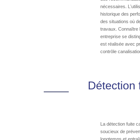
nécessaires. L'util
historique des perf
des situations où d
travaux. Connaître l
entreprise se disti
est réalisée avec p
contrôle canalisati
Détection 
La détection fuite 
soucieux de préven
longtemps et entraî