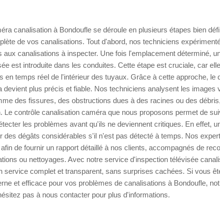
ra canalisation à Bondoufle se déroule en plusieurs étapes bien défi
lète de vos canalisations. Tout d'abord, nos techniciens expérimenté
s aux canalisations à inspecter. Une fois l'emplacement déterminé, 
ée est introduite dans les conduites. Cette étape est cruciale, car el
s en temps réel de l'intérieur des tuyaux. Grâce à cette approche, le 
 devient plus précis et fiable. Nos techniciens analysent les images vi
mme des fissures, des obstructions dues à des racines ou des débris
. Le contrôle canalisation caméra que nous proposons permet de suivr
détecter les problèmes avant qu'ils ne deviennent critiques. En effet, un
 des dégâts considérables s'il n'est pas détecté à temps. Nos expert
 afin de fournir un rapport détaillé à nos clients, accompagnés de r
ations ou nettoyages. Avec notre service d'inspection télévisée canali
n service complet et transparent, sans surprises cachées. Si vous êt
rne et efficace pour vos problèmes de canalisations à Bondoufle, notr
hésitez pas à nous contacter pour plus d'informations.