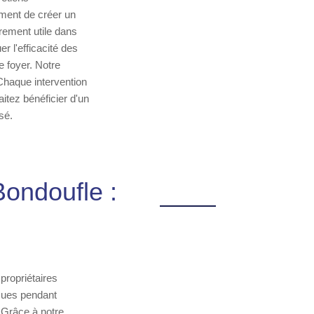
ement de créer un
rement utile dans
r l'efficacité des
e foyer. Notre
 Chaque intervention
itez bénéficier d'un
sé.
Bondoufle :
propriétaires
çues pendant
 Grâce à notre