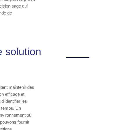
cision sage qui
ande de
 solution
tent maintenir des
on efficace et
'identifier les
du temps. Un
 environnement où
 pouvons fournir
retiens