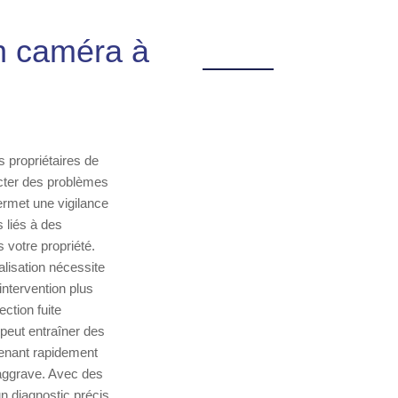
on caméra à
 propriétaires de
ecter des problèmes
ermet une vigilance
 liés à des
 votre propriété.
alisation nécessite
ntervention plus
ction fuite
peut entraîner des
venant rapidement
'aggrave. Avec des
un diagnostic précis