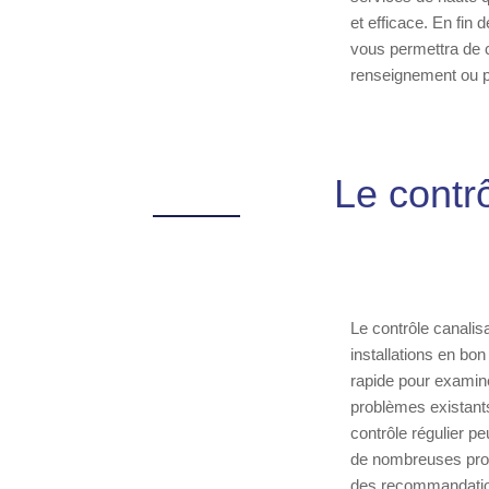
et efficace. En fin
vous permettra de c
renseignement ou p
Le contr
Le contrôle canali
installations en bo
rapide pour examine
problèmes existants
contrôle régulier p
de nombreuses propr
des recommandations