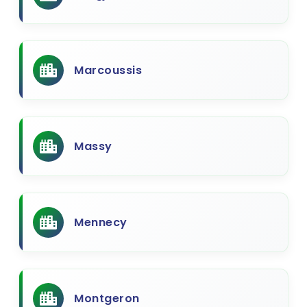
Marcoussis
Massy
Mennecy
Montgeron