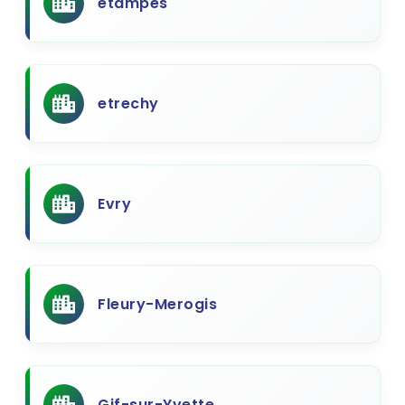
étampes
etrechy
Evry
Fleury-Merogis
Gif-sur-Yvette