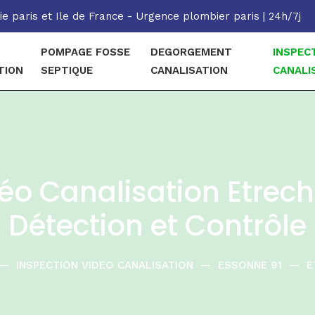
e paris et Ile de France - Urgence plombier paris | 24h/7j
POMPAGE FOSSE
DEGORGEMENT
INSPEC
TION
SEPTIQUE
CANALISATION
CANALI
éo Canalisation Etrech
Détection et Contrôle
—
INSPECTION VIDEO CANALISATION
—
ESSONNE 91
—
E