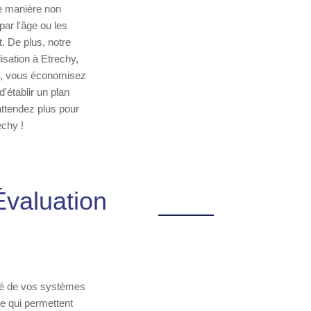
 de manière non
ar l'âge ou les
. De plus, notre
isation à Etrechy,
déo, vous économisez
'établir un plan
attendez plus pour
echy !
Évaluation
ité de vos systèmes
e qui permettent