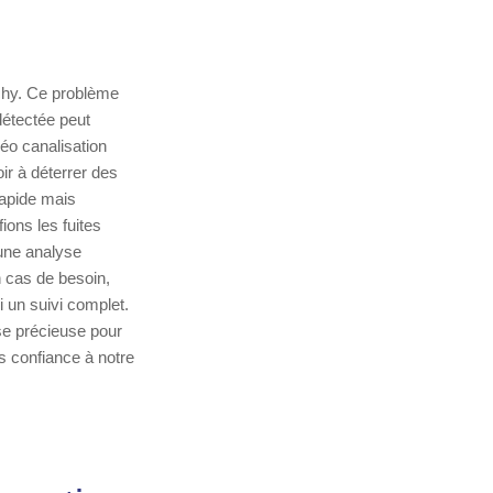
echy. Ce problème
détectée peut
éo canalisation
r à déterrer des
rapide mais
ions les fuites
 une analyse
 cas de besoin,
 un suivi complet.
se précieuse pour
es confiance à notre