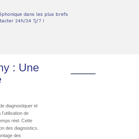
éphonique dans les plus brefs
acter 24h/24 7j/7 !
hy : Une
e
de diagnostiquer et
'utilisation de
emps réel. Cette
on des diagnostics.
montage des