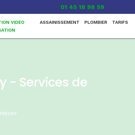
01 45 18 98 59
TION VIDEO
ASSAINISSEMENT
PLOMBIER
TARIFS
SATION
y - Services de
TRECHY