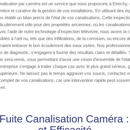
nalisation par caméra est un service que nous proposons à Etrechy, q
tive et curative de la gestion de vos installations. En utilisant des 
 établir un bilan précis de l'état de vos canalisations. Cette inspecti
ticulièrement utile pour des propriétés anciennes, où les canalisation
vec l'aide de notre technologie d'inspection télévisée, nous avons la 
bles à l'œil nu, tels que des infiltrations, de la corrosion, ou encore 
raient entraver le bon écoulement des eaux usées. Nos professionne
 de diagnostic, s'engagent à fournir des résultats clairs et détaillés. 
s sera remis, vous permettant d’avoir une vision d’ensemble de l’éta
 entreprise s'engage à traiter chaque cas avec le plus grand sérieux, 
supérieure. Ne laissez pas le temps aggraver vos soucis, contactez-n
complet de vos canalisations, car une intervention rapide peut souven
ses.
Fuite Canalisation Caméra :
et Efficacité