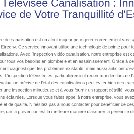
 Télévisée Canalisation : In
ice de Votre Tranquillité d'E
sée de canalisation est un atout majeur pour gérer correctement vos 
Etrechy. Ce service innovant utilise une technologie de pointe pour fo
alisations. Avec l'inspection vidéo canalisation, notre entreprise est ca
 pour tous vos besoins en plomberie et en assainissement. Grâce à c
nt diagnostiquer les problèmes existants, mais aussi anticiper d'év
. L'inspection télévisée est particulièrement recommandée lors de l’
évaluation précise de l’état des canalisations peut éviter bien des tra
er une inspection minutieuse et à vous fournir un rapport détaillé, vou
ns éclairées. Lorsque vous faites appel à notre entreprise, vous avez 
é et de qualité. N’hésitez pas à nous contacter pour bénéficier de ce
, car la prévention est la meilleure manière d'assurer la pérennité de