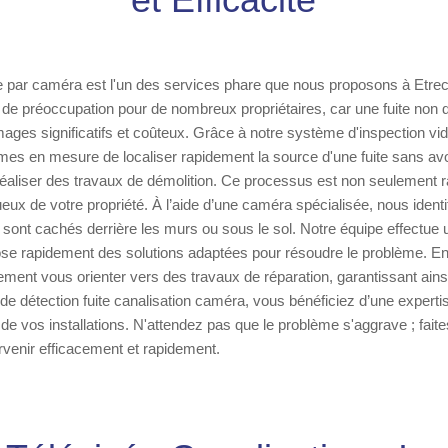
te par caméra est l'un des services phare que nous proposons à Etr
de préoccupation pour de nombreux propriétaires, car une fuite non 
ges significatifs et coûteux. Grâce à notre système d'inspection vid
s en mesure de localiser rapidement la source d'une fuite sans avoi
réaliser des travaux de démolition. Ce processus est non seulement 
ux de votre propriété. À l’aide d’une caméra spécialisée, nous identif
 sont cachés derrière les murs ou sous le sol. Notre équipe effectue
ose rapidement des solutions adaptées pour résoudre le problème. En
ent vous orienter vers des travaux de réparation, garantissant ainsi
de détection fuite canalisation caméra, vous bénéficiez d’une experti
é de vos installations. N'attendez pas que le problème s'aggrave ; fait
ervenir efficacement et rapidement.