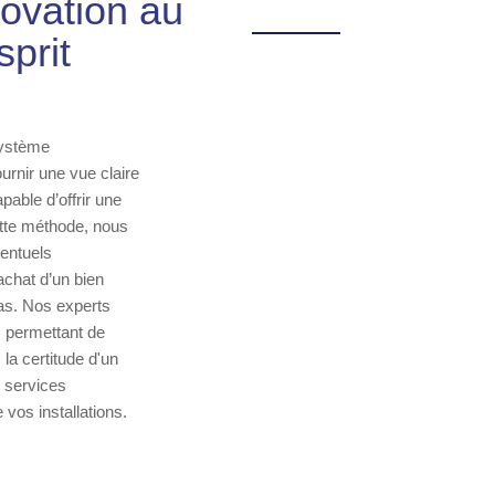
novation au
sprit
système
urnir une vue claire
pable d’offrir une
ette méthode, nous
entuels
achat d’un bien
cas. Nos experts
s permettant de
la certitude d'un
s services
 vos installations.