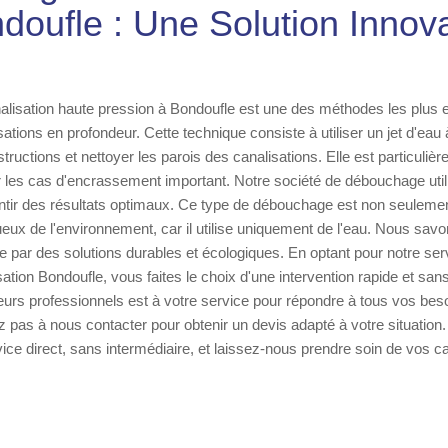
doufle : Une Solution Innov
lisation haute pression à Bondoufle est une des méthodes les plus e
ations en profondeur. Cette technique consiste à utiliser un jet d'eau
tructions et nettoyer les parois des canalisations. Elle est particuliè
es cas d'encrassement important. Notre société de débouchage util
ntir des résultats optimaux. Ce type de débouchage est non seulemen
ux de l'environnement, car il utilise uniquement de l'eau. Nous savon
e par des solutions durables et écologiques. En optant pour notre ser
tion Bondoufle, vous faites le choix d'une intervention rapide et san
urs professionnels est à votre service pour répondre à tous vos bes
z pas à nous contacter pour obtenir un devis adapté à votre situation
vice direct, sans intermédiaire, et laissez-nous prendre soin de vos ca