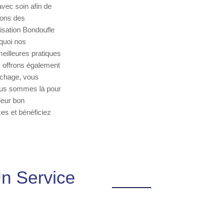
ec soin afin de
isons des
isation Bondoufle
quoi nos
meilleures pratiques
 offrons également
ouchage, vous
Nous sommes là pour
leur bon
es et bénéficiez
n Service