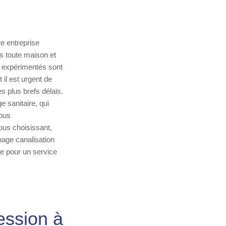
e entreprise
ns toute maison et
 expérimentés sont
il est urgent de
 plus brefs délais.
 sanitaire, qui
ous
ous choisissant,
hage canalisation
re pour un service
ession à