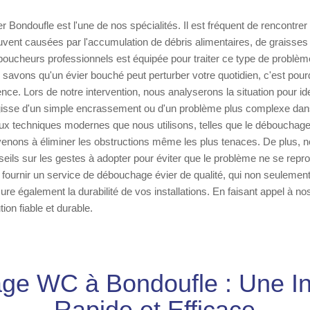
 Bondoufle est l'une de nos spécialités. Il est fréquent de rencontrer
uvent causées par l'accumulation de débris alimentaires, de graisses 
oucheurs professionnels est équipée pour traiter ce type de problèm
savons qu'un évier bouché peut perturber votre quotidien, c'est pou
ce. Lors de notre intervention, nous analyserons la situation pour ide
agisse d'un simple encrassement ou d'un problème plus complexe da
ux techniques modernes que nous utilisons, telles que le débouchage
venons à éliminer les obstructions même les plus tenaces. De plus, 
ils sur les gestes à adopter pour éviter que le problème ne se repro
s fournir un service de débouchage évier de qualité, qui non seulemen
re également la durabilité de vos installations. En faisant appel à no
ion fiable et durable.
e WC à Bondoufle : Une In
Rapide et Efficace