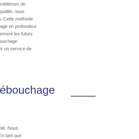
 problèmes de
qualité, nous
n. Cette méthode
oyage en profondeur
lement les futurs
ébouchage
ir un service de
 Débouchage
cité. Nous
En tant que