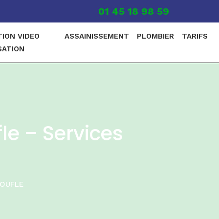
01 45 18 98 59
TION VIDEO
ASSAINISSEMENT
PLOMBIER
TARIFS
SATION
e – Services
OUFLE