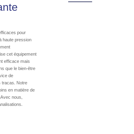
ante
fficaces pour
 à haute pression
rement
ise cet équipement
t efficace mais
s que le bien-être
vice de
s tracas. Notre
oins en matière de
. Avec nous,
nalisations.