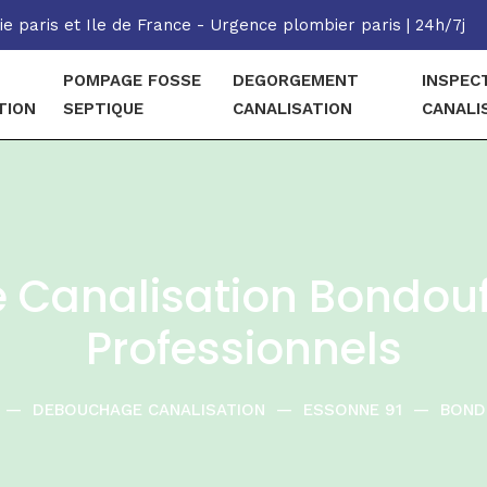
e paris et Ile de France - Urgence plombier paris | 24h/7j
POMPAGE FOSSE
DEGORGEMENT
INSPEC
TION
SEPTIQUE
CANALISATION
CANALI
Canalisation Bondoufl
Professionnels
—
DEBOUCHAGE CANALISATION
—
ESSONNE 91
—
BOND