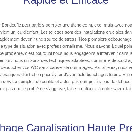
ondoufle peut parfois sembler une tâche complexe, mais avec notr
vient un jeu d'enfant. Les toilettes sont des installations cruciales da
apidement devenir une source de stress. Nos plombiers débouchage
e type de situation avec professionnalisme. Nous savons à quel point 
e problème, c'est pourquoi nous nous engageons à intervenir dans les
vention, nous utilisons des techniques adaptées, comme le débouchage
e déboucher vos WC sans causer de dommages. Par ailleurs, nous v
ratiques d’entretien pour éviter d'éventuels bouchages futurs. En n
n service complet, de qualité et à des prix compétitifs pour le débouc
ez pas que le problème s'aggrave, faites confiance à notre savoir-fai
age Canalisation Haute Pr