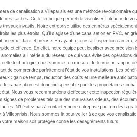
éra de canalisation à Villeparisis est une méthode révolutionnaire qui 
lèmes cachés. Cette technique permet de visualiser l'intérieur de vo
es travaux invasifs. Notre entreprise utilise des caméras spécialeme
droits les plus étroits. Qu'il s'agisse d'une canalisation en PVC, en g
 une vue claire et précise. En ayant recours à l'inspection caméra, 
apide et efficace. En effet, notre équipe peut localiser avec précision l
anomalies à l'intérieur du réseau, ce qui vous évite des opérations de f
 cette technologie, nous sommes en mesure de fournir un rapport dét
tant de comprendre parfaitement l'état de vos installations. Les bénéf
ux : gain de temps, réduction des coûts et une meilleure anticipati
 de canalisation est donc indispensable pour les propriétaires souhait
 état. Nous vous recommandons d'effectuer cette inspection régulièr
 signes de problèmes tels que des mauvaises odeurs, des écouleme
ituelles. N'hésitez pas à contacter notre entreprise pour un devis grat
 à Villeparisis. Nous sommes là pour veiller à ce que vos canalisatio
ue votre maison soit protégée contre les désagréments futurs.