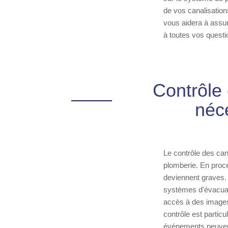
de vos canalisation
vous aidera à assu
à toutes vos questio
Contrôle 
néce
Le contrôle des cana
plomberie. En procé
deviennent graves. 
systèmes d'évacuat
accès à des images 
contrôle est partic
événements peuvent