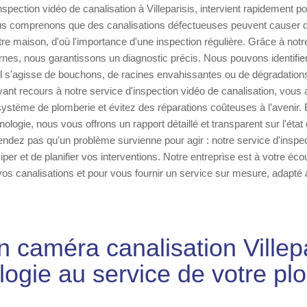
nspection vidéo de canalisation à Villeparisis, intervient rapidement p
s comprenons que des canalisations défectueuses peuvent cause
re maison, d'où l'importance d'une inspection régulière. Grâce à notr
es, nous garantissons un diagnostic précis. Nous pouvons identifier
l s'agisse de bouchons, de racines envahissantes ou de dégradations 
yant recours à notre service d'inspection vidéo de canalisation, vous 
système de plomberie et évitez des réparations coûteuses à l’avenir. E
nologie, nous vous offrons un rapport détaillé et transparent sur l'état
tendez pas qu'un problème survienne pour agir : notre service d'inspe
per et de planifier vos interventions. Notre entreprise est à votre éco
 vos canalisations et pour vous fournir un service sur mesure, adapté
n caméra canalisation Villepa
logie au service de votre pl