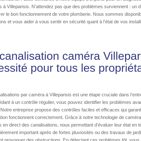
s à Villeparisis. N'attendez pas que des problèmes surviennent : un d
rer le bon fonctionnement de votre plomberie. Nous sommes disponib
ns et vous aider à vous sentir en sécurité quant à l'état de vos install
canalisation caméra Villepar
ssité pour tous les propriét
lisations par caméra à Villeparisis est une étape cruciale dans l'entr
dant à un contrôle régulier, vous pouvez identifier les problèmes avan
Notre entreprise propose des contrôles faciles et efficaces qui garan
ion fonctionnent correctement. Grâce à notre technologie de camér
en direct des canalisations, nous permettant d'évaluer leur état en 
ulièrement important après de fortes pluviosités ou des travaux de jar
 provoquer des obstructions. En détectant ces problèmes tôt, vous 