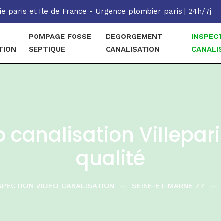
e paris et Ile de France - Urgence plombier paris | 24h/7j
POMPAGE FOSSE
DEGORGEMENT
INSPEC
TION
SEPTIQUE
CANALISATION
CANALI
 canalisation Villepari
qualité
SPECTION VIDEO CANALISATION
—
SEINE-ET-MARNE 77
—