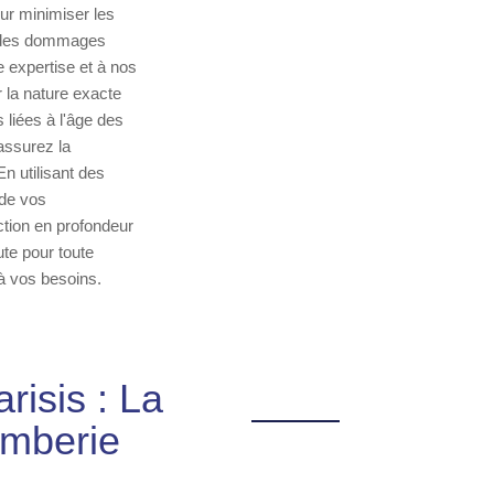
our minimiser les
r des dommages
e expertise et à nos
 la nature exacte
liées à l'âge des
assurez la
n utilisant des
 de vos
ction en profondeur
ute pour toute
 à vos besoins.
risis : La
omberie