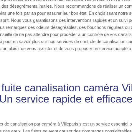
et des désagréments inutiles. Nous recommandons de réaliser un cont
ins une fois par an pour assurer leur bon état. En choisissant notre 
d'esprit. Nous vous garantissons des interventions rapides et un suivi 
vous remarquez des odeurs désagréables, des bouchons réguliers ou d
onseillé de ne pas attendre pour procéder à un contrôle de vos canali
i pour en savoir plus sur nos services de contrôle de canalisation cam
a un plaisir de vous assister et de vous proposer un service adapté 
fuite canalisation caméra Vil
Un service rapide et efficac
es de canalisation par caméra à Villeparisis est un service essentiel 
ts des eaux. Les fuites peuvent causer des dommages considérables 