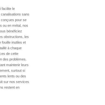
facilite le
s canalisations sans
nt conçues pour se
rès ou en métal, nos
vous bénéficiez
es obstructions, les
ouille inutiles et
aillé à chaque
ices de cette
on des problèmes.
ant maintenir leurs
ement, surtout si
nts lents ou des
uit sur nos services
ns restent en