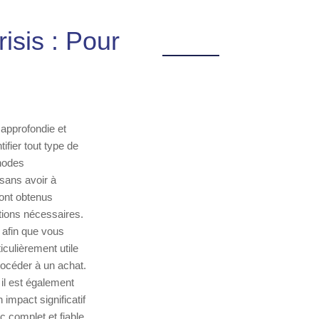
isis : Pour
 approfondie et
ifier tout type de
hodes
 sans avoir à
sont obtenus
ntions nécessaires.
 afin que vous
iculièrement utile
procéder à un achat.
il est également
impact significatif
c complet et fiable