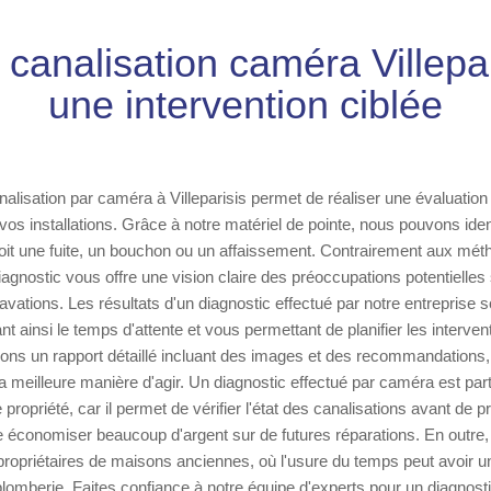
 canalisation caméra Villepar
une intervention ciblée
nalisation par caméra à Villeparisis permet de réaliser une évaluation
 vos installations. Grâce à notre matériel de pointe, nous pouvons ident
oit une fuite, un bouchon ou un affaissement. Contrairement aux mét
diagnostic vous offre une vision claire des préoccupations potentielles
vations. Les résultats d'un diagnostic effectué par notre entreprise 
t ainsi le temps d'attente et vous permettant de planifier les interve
ons un rapport détaillé incluant des images et des recommandations,
a meilleure manière d'agir. Un diagnostic effectué par caméra est part
e propriété, car il permet de vérifier l'état des canalisations avant de 
e économiser beaucoup d'argent sur de futures réparations. En outre, 
propriétaires de maisons anciennes, où l'usure du temps peut avoir un 
lomberie. Faites confiance à notre équipe d'experts pour un diagnosti