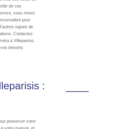
rôle de vos
service, vous misez
personnalisé pour
'autres signes de
sations. Contactez-
éra à Villeparisis.
à vos besoins
leparisis :
e
pour préserver votre
à votre maison, et