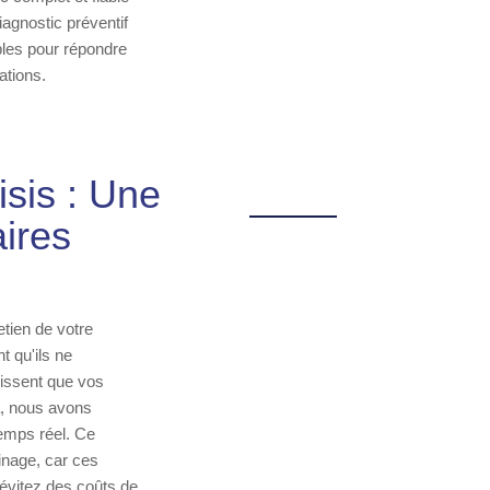
iagnostic préventif
les pour répondre
ations.
isis : Une
aires
etien de votre
t qu'ils ne
tissent que vos
a, nous avons
temps réel. Ce
dinage, car ces
évitez des coûts de