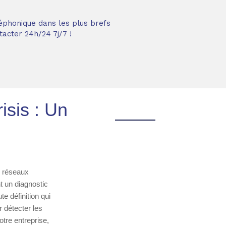
éphonique dans les plus brefs
acter 24h/24 7j/7 !
isis : Un
s réseaux
t un diagnostic
e définition qui
 détecter les
otre entreprise,