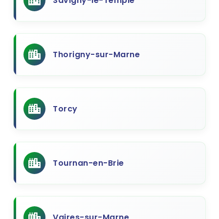
Savigny-le-Temple
Thorigny-sur-Marne
Torcy
Tournan-en-Brie
Vaires-sur-Marne