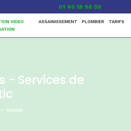
01 45 18 98 59
TION VIDEO
ASSAINISSEMENT
PLOMBIER
TARIFS
SATION
s - Services de
ic
—
NANGIS