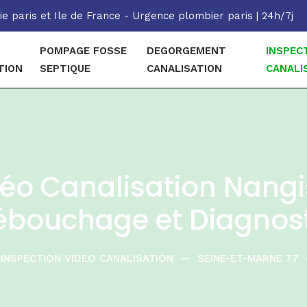
e paris et Ile de France - Urgence plombier paris | 24h/7j
POMPAGE FOSSE
DEGORGEMENT
INSPEC
TION
SEPTIQUE
CANALISATION
CANALI
éo Canalisation Nangi
ébouchage et Diagnost
INSPECTION VIDEO CANALISATION
—
SEINE-ET-MARNE 77