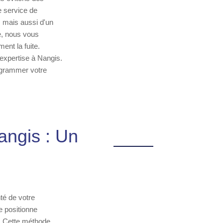
e service de
, mais aussi d'un
ée, nous vous
ent la fuite.
 expertise à Nangis.
ogrammer votre
angis : Un
nté de votre
e positionne
. Cette méthode