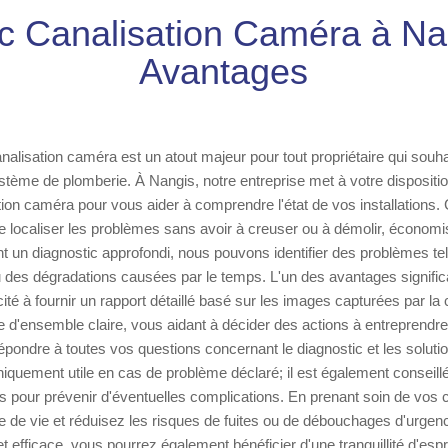
c Canalisation Caméra à Na
Avantages
nalisation caméra est un atout majeur pour tout propriétaire qui souha
système de plomberie. À Nangis, notre entreprise met à votre dispositi
tion caméra pour vous aider à comprendre l'état de vos installations
 localiser les problèmes sans avoir à creuser ou à démolir, économi
nt un diagnostic approfondi, nous pouvons identifier des problèmes tel
 des dégradations causées par le temps. L'un des avantages significa
cité à fournir un rapport détaillé basé sur les images capturées par l
d'ensemble claire, vous aidant à décider des actions à entreprendre.
répondre à toutes vos questions concernant le diagnostic et les soluti
niquement utile en cas de problème déclaré; il est également conseillé
rs pour prévenir d'éventuelles complications. En prenant soin de vos 
e de vie et réduisez les risques de fuites ou de débouchages d'urgen
et efficace, vous pourrez également bénéficier d'une tranquillité d'esp