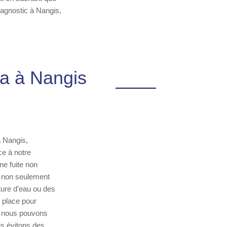
iagnostic à Nangis,
ra à Nangis
à Nangis,
ce à notre
ne fuite non
e non seulement
ture d'eau ou des
r place pour
e, nous pouvons
ous évitons des