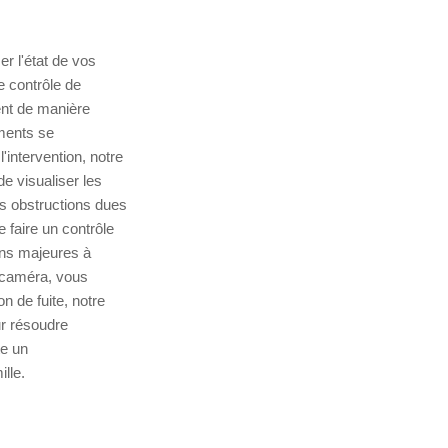
r l'état de vos
e contrôle de
ent de manière
ements se
intervention, notre
de visualiser les
s obstructions dues
faire un contrôle
ons majeures à
a caméra, vous
n de fuite, notre
ur résoudre
te un
lle.