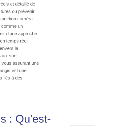
écis et détaillé de
uctures ou prévenir
inspection caméra
es, comme un
iez d'une approche
en temps réel,
envers la
vaux sont
r, vous assurant une
Nangis est une
s liés à des
 : Qu'est-