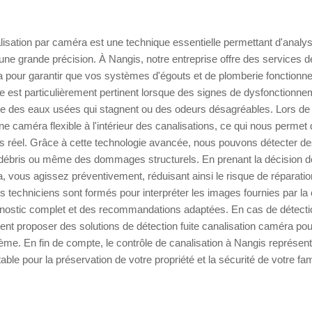
lisation par caméra est une technique essentielle permettant d'analyse
une grande précision. À Nangis, notre entreprise offre des services d
a pour garantir que vos systèmes d'égouts et de plomberie fonctionn
e est particulièrement pertinent lorsque des signes de dysfonctionn
ue des eaux usées qui stagnent ou des odeurs désagréables. Lors de l'
e caméra flexible à l'intérieur des canalisations, ce qui nous permet 
 réel. Grâce à cette technologie avancée, nous pouvons détecter de
débris ou même des dommages structurels. En prenant la décision de 
, vous agissez préventivement, réduisant ainsi le risque de réparati
nos techniciens sont formés pour interpréter les images fournies par l
agnostic complet et des recommandations adaptées. En cas de détectio
nt proposer des solutions de détection fuite canalisation caméra po
ème. En fin de compte, le contrôle de canalisation à Nangis représen
ble pour la préservation de votre propriété et la sécurité de votre fami