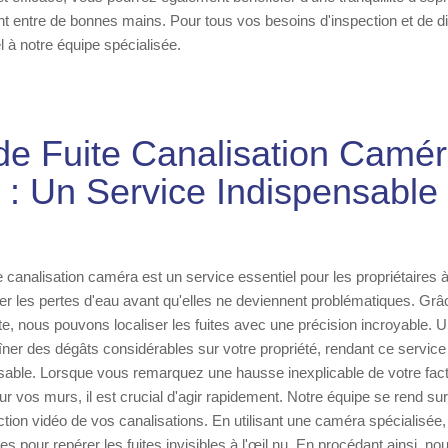
ont entre de bonnes mains. Pour tous vos besoins d'inspection et de d
l à notre équipe spécialisée.
de Fuite Canalisation Camé
: Un Service Indispensable
e canalisation caméra est un service essentiel pour les propriétaires 
fier les pertes d'eau avant qu'elles ne deviennent problématiques. Grâ
te, nous pouvons localiser les fuites avec une précision incroyable. U
îner des dégâts considérables sur votre propriété, rendant ce servic
nsable. Lorsque vous remarquez une hausse inexplicable de votre fac
ur vos murs, il est crucial d'agir rapidement. Notre équipe se rend su
ction vidéo de vos canalisations. En utilisant une caméra spécialisé
es pour repérer les fuites invisibles à l'œil nu. En procédant ainsi, n