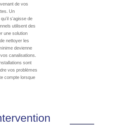
ovenant de vos
ttes. Un
qu'il s'agisse de
nels utilisent des
r une solution
de nettoyer les
 minime devienne
vos canalisations.
stallations sont
udre vos problèmes
ute compte lorsque
tervention