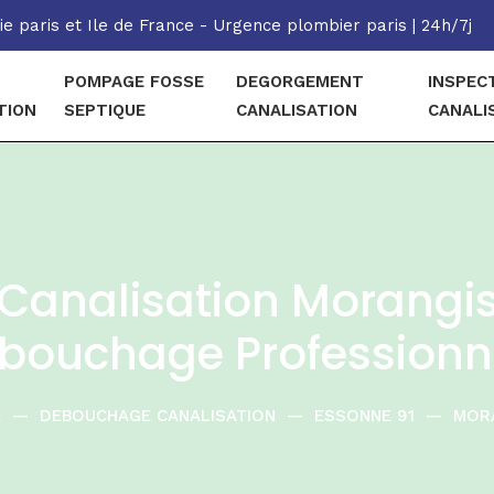
e paris et Ile de France - Urgence plombier paris | 24h/7j
POMPAGE FOSSE
DEGORGEMENT
INSPEC
TION
SEPTIQUE
CANALISATION
CANALI
analisation Morangis 
bouchage Professionn
E
—
DEBOUCHAGE CANALISATION
—
ESSONNE 91
—
MOR