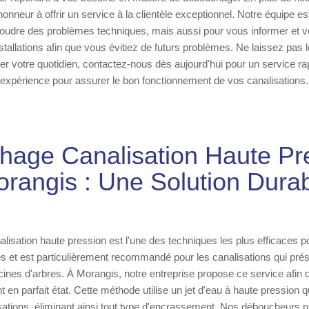
honneur à offrir un service à la clientèle exceptionnel. Notre équipe e
oudre des problèmes techniques, mais aussi pour vous informer et vo
installations afin que vous évitiez de futurs problèmes. Ne laissez pas
er votre quotidien, contactez-nous dès aujourd'hui pour un service rapi
 expérience pour assurer le bon fonctionnement de vos canalisations.
age Canalisation Haute Pr
rangis : Une Solution Dura
isation haute pression est l'une des techniques les plus efficaces p
s et est particulièrement recommandé pour les canalisations qui pré
cines d'arbres. À Morangis, notre entreprise propose ce service afin 
t en parfait état. Cette méthode utilise un jet d'eau à haute pression qu
sations, éliminant ainsi tout type d'encrassement. Nos déboucheurs p