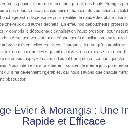
ver. Vous pouvez remarquer un drainage lent, des bruits étranges pr
ême des odeurs désagréables qui s'échappent de vos éviers ou toile
bouchage est indispensable pour identifier la cause des obstructions, 
de cheveux ou d'autres déchets. En effet, nos déboucheurs profession
s, y compris le débouchage canalisation haute pression, pour assure
ode permet non seulement de déboucher la canalisation, mais aussi 
r prévenir d'éventuelles récidives. Pourquoi attendre qu'un problème
ctez-nous pour un devis gratuit et laissez nos experts s'occuper de 
té de débouchage, vous aurez l'esprit tranquille en sachant que vos in
ins. Nous intervenons rapidement, souvent le même jour, pour réso
nt qu'ils ne deviennent ingérables, car nous savons que chaque min
une obstruction.
e Évier à Morangis : Une In
Rapide et Efficace