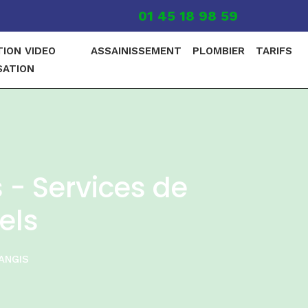
01 45 18 98 59
TION VIDEO
ASSAINISSEMENT
PLOMBIER
TARIFS
SATION
- Services de
els
ANGIS