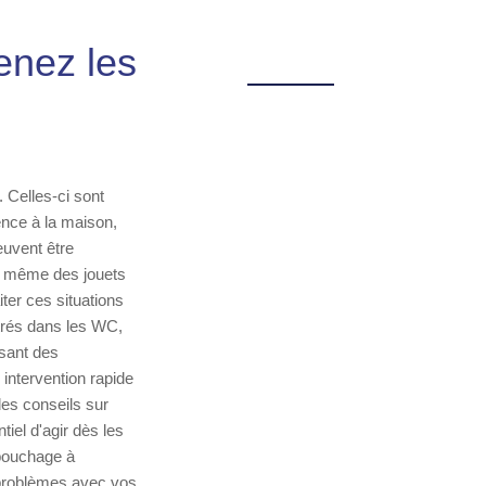
enez les
 Celles-ci sont
ence à la maison,
uvent être
ou même des jouets
ter ces situations
ntrés dans les WC,
isant des
intervention rapide
es conseils sur
tiel d'agir dès les
ébouchage à
 problèmes avec vos