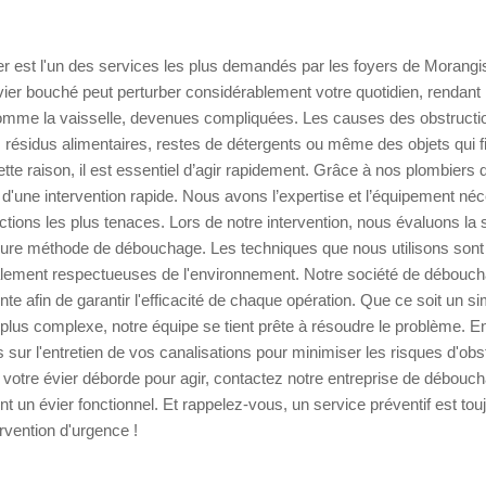
 est l'un des services les plus demandés par les foyers de Morangis
vier bouché peut perturber considérablement votre quotidien, rendan
comme la vaisselle, devenues compliquées. Les causes des obstructio
 résidus alimentaires, restes de détergents ou même des objets qui f
cette raison, il est essentiel d’agir rapidement. Grâce à nos plombier
 d'une intervention rapide. Nous avons l’expertise et l’équipement né
ctions les plus tenaces. Lors de notre intervention, nous évaluons la s
leure méthode de débouchage. Les techniques que nous utilisons son
alement respectueuses de l'environnement. Notre société de déboucha
te afin de garantir l'efficacité de chaque opération. Que ce soit un 
 plus complexe, notre équipe se tient prête à résoudre le problème. E
 sur l'entretien de vos canalisations pour minimiser les risques d'obstr
votre évier déborde pour agir, contactez notre entreprise de débouc
t un évier fonctionnel. Et rappelez-vous, un service préventif est to
rvention d'urgence !