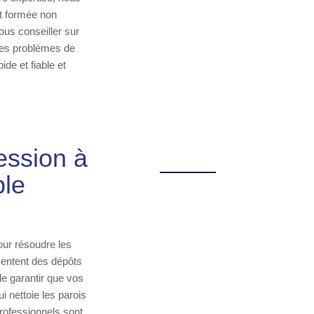
st formée non
us conseiller sur
 les problèmes de
de et fiable et
ession à
ble
our résoudre les
sentent des dépôts
de garantir que vos
i nettoie les parois
rofessionnels sont