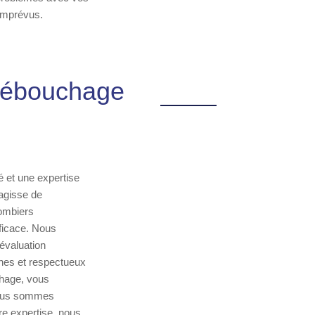
 imprévus.
 Débouchage
é et une expertise
agisse de
lombiers
fficace. Nous
évaluation
nes et respectueux
chage, vous
 Nous sommes
re expertise, nous