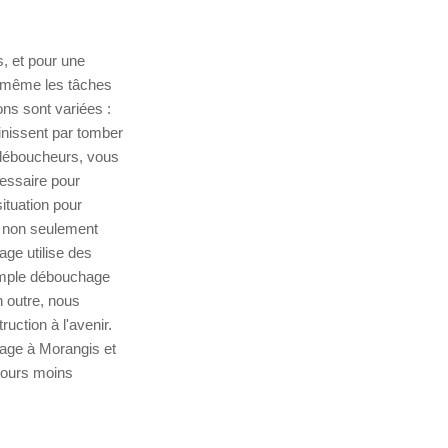
, et pour une
t même les tâches
ns sont variées :
inissent par tomber
s déboucheurs, vous
cessaire pour
ituation pour
t non seulement
ge utilise des
simple débouchage
n outre, nous
uction à l'avenir.
hage à Morangis et
ujours moins