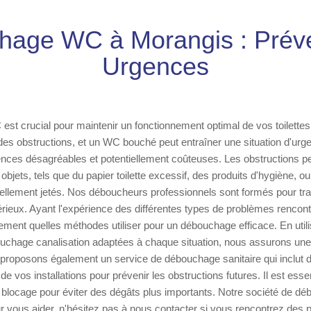
age WC à Morangis : Prév
Urgences
t crucial pour maintenir un fonctionnement optimal de vos toilettes.
des obstructions, et un WC bouché peut entraîner une situation d'urg
ces désagréables et potentiellement coûteuses. Les obstructions pe
objets, tels que du papier toilette excessif, des produits d'hygiène, 
tellement jetés. Nos déboucheurs professionnels sont formés pour trai
sérieux. Ayant l'expérience des différentes types de problèmes renco
ent quelles méthodes utiliser pour un débouchage efficace. En util
uchage canalisation adaptées à chaque situation, nous assurons une 
proposons également un service de débouchage sanitaire qui inclut d
e de vos installations pour prévenir les obstructions futures. Il est essen
 blocage pour éviter des dégâts plus importants. Notre société de d
r vous aider, n'hésitez pas à nous contacter si vous rencontrez des