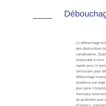
Débouchage
Le débouchage évier
des obstructions du
canalisations. Quan
impossible à vivre.
rapide pour ce typ
nécessaire pour déb
débouchage manuel 
problème soit régl
pour gérer n’import
nouveaux bouchons 
de protection pour 
d’urgence, n’hésite