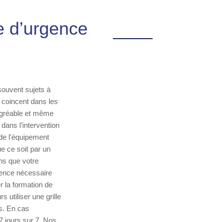
e d’urgence
souvent sujets à
 coincent dans les
sagréable et même
dans l’intervention
de l'équipement
e ce soit par un
ns que votre
ience nécessaire
r la formation de
utiliser une grille
ns. En cas
7 jours sur 7. Nos