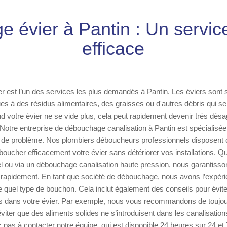
 évier à Pantin : Un servic
efficace
 est l’un des services les plus demandés à Pantin. Les éviers sont 
es à des résidus alimentaires, des graisses ou d'autres débris qui se
d votre évier ne se vide plus, cela peut rapidement devenir très dé
 Notre entreprise de débouchage canalisation à Pantin est spécialisée 
e de problème. Nos plombiers déboucheurs professionnels disposent 
oucher efficacement votre évier sans détériorer vos installations. Qu
ou via un débouchage canalisation haute pression, nous garantisso
é rapidement. En tant que société de débouchage, nous avons l’expér
e quel type de bouchon. Cela inclut également des conseils pour évite
dans votre évier. Par exemple, nous vous recommandons de toujours 
éviter que des aliments solides ne s’introduisent dans les canalisatio
z pas à contacter notre équipe, qui est disponible 24 heures sur 24 et 