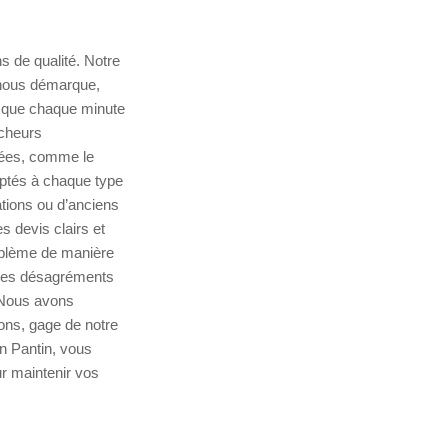
s de qualité. Notre
 nous démarque,
s que chaque minute
ucheurs
iées, comme le
aptés à chaque type
tions ou d’anciens
s devis clairs et
oblème de manière
r des désagréments
. Nous avons
ons, gage de notre
n Pantin, vous
ur maintenir vos