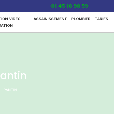
01 45 18 98 59
TION VIDEO
ASSAINISSEMENT
PLOMBIER
TARIFS
SATION
antin
—
PANTIN