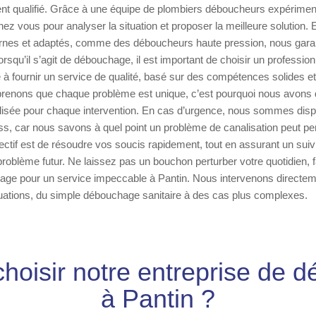
nt qualifié. Grâce à une équipe de plombiers déboucheurs expériment
z vous pour analyser la situation et proposer la meilleure solution. E
es et adaptés, comme des déboucheurs haute pression, nous garant
orsqu’il s’agit de débouchage, il est important de choisir un profession
 à fournir un service de qualité, basé sur des compétences solides e
enons que chaque problème est unique, c’est pourquoi nous avons
isée pour chaque intervention. En cas d’urgence, nous sommes disp
ss, car nous savons à quel point un problème de canalisation peut per
jectif est de résoudre vos soucis rapidement, tout en assurant un suivi
problème futur. Ne laissez pas un bouchon perturber votre quotidien, f
age pour un service impeccable à Pantin. Nous intervenons directe
situations, du simple débouchage sanitaire à des cas plus complexes.
choisir notre entreprise de 
à Pantin ?