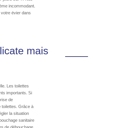
oblème incommodant.
 votre évier dans
icate mais
. Les toilettes
ts importants. Si
prise de
toilettes. Grâce à
ler la situation
ébouchage sanitaire
ices de débouchage,