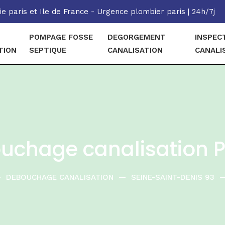
e paris et Ile de France - Urgence plombier paris | 24h/7j
POMPAGE FOSSE
DEGORGEMENT
INSPEC
TION
SEPTIQUE
CANALISATION
CANALI
uchage canalisation P
—
DEBOUCHAGE CANALISATION
—
SEINE-SAINT-DENIS 93