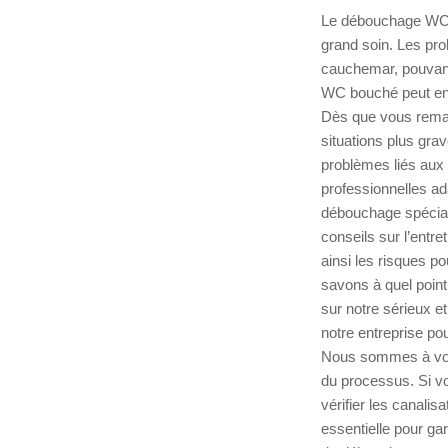
Le débouchage WC e
grand soin. Les pro
cauchemar, pouvant 
WC bouché peut ent
Dès que vous remarq
situations plus gra
problèmes liés aux 
professionnelles ad
débouchage spéciali
conseils sur l’entre
ainsi les risques po
savons à quel point
sur notre sérieux e
notre entreprise po
Nous sommes à votr
du processus. Si vo
vérifier les canali
essentielle pour ga