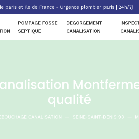
e paris et Ile de France - Urgence plombier paris | 24h/7j
POMPAGE FOSSE
DEGORGEMENT
INSPEC
TION
SEPTIQUE
CANALISATION
CANALI
nalisation Montfermeil
qualité
EBOUCHAGE CANALISATION
—
SEINE-SAINT-DENIS 93
—
M