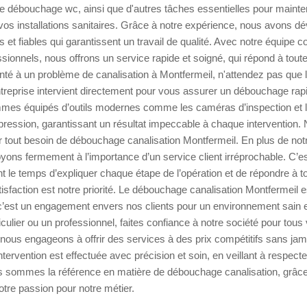
e débouchage wc, ainsi que d'autres tâches essentielles pour mainte
os installations sanitaires. Grâce à notre expérience, nous avons d
s et fiables qui garantissent un travail de qualité. Avec notre équipe
ionnels, nous offrons un service rapide et soigné, qui répond à tout
nté à un problème de canalisation à Montfermeil, n'attendez pas que l
treprise intervient directement pour vous assurer un débouchage rapi
mes équipés d’outils modernes comme les caméras d’inspection et le
ession, garantissant un résultat impeccable à chaque intervention. 
 tout besoin de débouchage canalisation Montfermeil. En plus de not
yons fermement à l’importance d’un service client irréprochable. C’e
t le temps d’expliquer chaque étape de l’opération et de répondre à t
tisfaction est notre priorité. Le débouchage canalisation Montfermeil 
c’est un engagement envers nos clients pour un environnement sain e
culier ou un professionnel, faites confiance à notre société pour tous
ous engageons à offrir des services à des prix compétitifs sans ja
ntervention est effectuée avec précision et soin, en veillant à respecter
s sommes la référence en matière de débouchage canalisation, grâce 
otre passion pour notre métier.