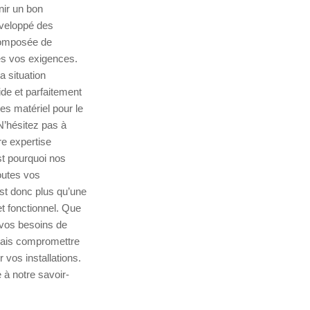
nir un bon
éveloppé des
 composée de
es vos exigences.
a situation
de et parfaitement
s matériel pour le
N’hésitez pas à
re expertise
st pourquoi nos
outes vos
est donc plus qu’une
t fonctionnel. Que
 vos besoins de
mais compromettre
 vos installations.
à notre savoir-