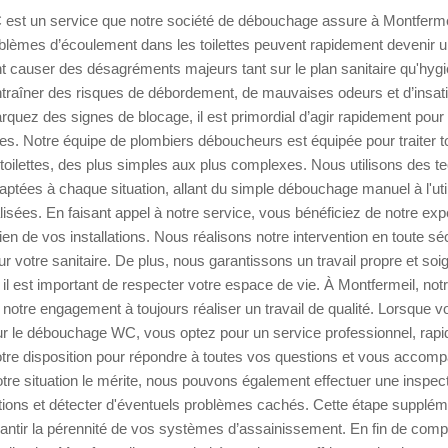
st un service que notre société de débouchage assure à Montfermei
blèmes d’écoulement dans les toilettes peuvent rapidement devenir un
causer des désagréments majeurs tant sur le plan sanitaire qu'hygié
raîner des risques de débordement, de mauvaises odeurs et d’insatis
uez des signes de blocage, il est primordial d’agir rapidement pour 
ves. Notre équipe de plombiers déboucheurs est équipée pour traiter 
toilettes, des plus simples aux plus complexes. Nous utilisons des t
aptées à chaque situation, allant du simple débouchage manuel à l'utili
sées. En faisant appel à notre service, vous bénéficiez de notre expe
tien de vos installations. Nous réalisons notre intervention en toute sé
ur votre sanitaire. De plus, nous garantissons un travail propre et soi
 il est important de respecter votre espace de vie. À Montfermeil, not
t notre engagement à toujours réaliser un travail de qualité. Lorsque 
ur le débouchage WC, vous optez pour un service professionnel, rapid
e disposition pour répondre à toutes vos questions et vous accompa
tre situation le mérite, nous pouvons également effectuer une inspec
sations et détecter d'éventuels problèmes cachés. Cette étape supplém
rantir la pérennité de vos systèmes d’assainissement. En fin de comp