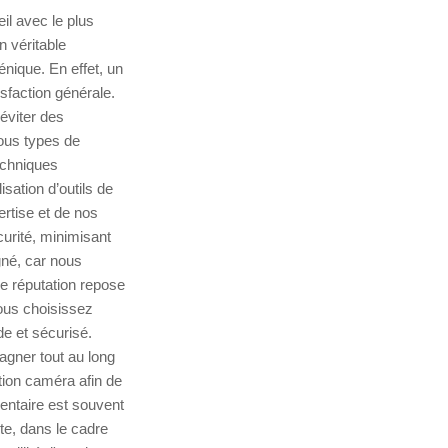
l avec le plus
 véritable
nique. En effet, un
faction générale.
éviter des
tous types de
echniques
sation d’outils de
rtise et de nos
curité, minimisant
gné, car nous
re réputation repose
vous choisissez
e et sécurisé.
gner tout au long
tion caméra afin de
entaire est souvent
te, dans le cadre