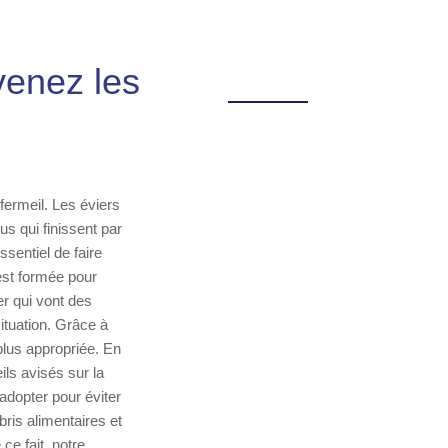
venez les
ermeil. Les éviers
us qui finissent par
sentiel de faire
est formée pour
r qui vont des
tuation. Grâce à
plus appropriée. En
ls avisés sur la
adopter pour éviter
bris alimentaires et
ce fait, notre