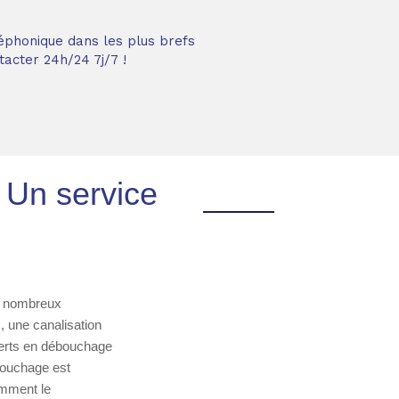
éphonique dans les plus brefs
acter 24h/24 7j/7 !
 Un service
de nombreux
 une canalisation
perts en débouchage
bouchage est
amment le