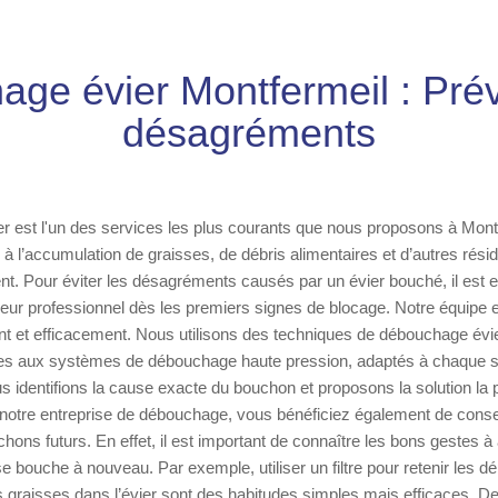
ge évier Montfermeil : Pré
désagréments
 est l'un des services les plus courants que nous proposons à Montf
à l’accumulation de graisses, de débris alimentaires et d’autres résid
nt. Pour éviter les désagréments causés par un évier bouché, il est es
eur professionnel dès les premiers signes de blocage. Notre équipe 
nt et efficacement. Nous utilisons des techniques de débouchage évie
s aux systèmes de débouchage haute pression, adaptés à chaque si
us identifions la cause exacte du bouchon et proposons la solution la 
 notre entreprise de débouchage, vous bénéficiez également de consei
hons futurs. En effet, il est important de connaître les bons gestes à 
e bouche à nouveau. Par exemple, utiliser un filtre pour retenir les dé
s graisses dans l’évier sont des habitudes simples mais efficaces. De 