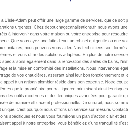
 à L'Isle-Adam peut offrir une large gamme de services, que ce soit po
parations urgentes. Chez debouchagecanalisations.fr, nous avons une 
rêts à intervenir dans votre maison ou votre entreprise pour résoudre
rie. Que vous ayez une fuite d'eau, un robinet qui goutte ou que vo
ux sanitaires, nous pouvons vous aider. Nos techniciens sont formés
lèmes et vous offrir des solutions adaptées. En plus de notre servi
 spécialisons également dans la rénovation des salles de bains, l'inst
ge et la mise en conformité des installations. Nous intervenons ég
tartrage de vos chaudières, assurant ainsi leur bon fonctionnement et le
re appel à un artisan plombier réside dans son expertise. Notre équi
blèmes que le propriétaire pourrait ignorer, minimisant ainsi les risqu
sons des outils modernes et des techniques avancées pour garantir q
alisée de manière efficace et professionnelle. De surcroît, nous som
t unique, c’est pourquoi nous offrons un service sur mesure. Contac
oins spécifiques et nous vous fournirons un plan d'action clair et des
faisant appel à notre entreprise, vous bénéficiez d'une tranquillité d'es