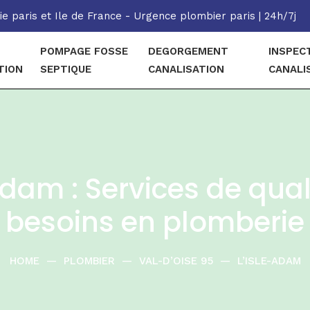
e paris et Ile de France - Urgence plombier paris | 24h/7j
POMPAGE FOSSE
DEGORGEMENT
INSPEC
TION
SEPTIQUE
CANALISATION
CANALI
Adam : Services de qual
besoins en plomberie
HOME
—
PLOMBIER
—
VAL-D’OISE 95
—
L’ISLE-ADAM