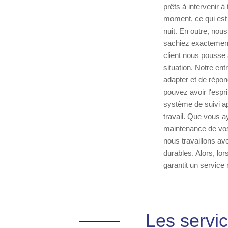
prêts à intervenir 
moment, ce qui est 
nuit. En outre, nou
sachiez exactement 
client nous pousse 
situation. Notre en
adapter et de répo
pouvez avoir l'espr
système de suivi ap
travail. Que vous a
maintenance de vos 
nous travaillons av
durables. Alors, lo
garantit un service 
Les servic