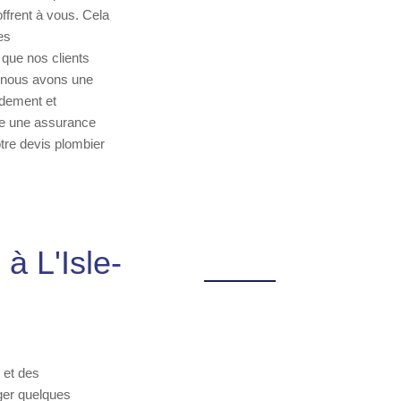
ffrent à vous. Cela
es
que nos clients
, nous avons une
idement et
ne une assurance
otre devis plombier
à L'Isle-
 et des
ger quelques