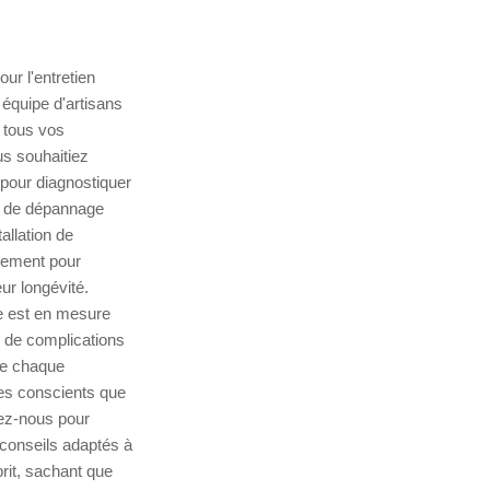
ur l'entretien
équipe d'artisans
 tous vos
us souhaitiez
 pour diagnostiquer
ce de dépannage
allation de
alement pour
ur longévité.
pe est en mesure
es de complications
ue chaque
mes conscients que
tez-nous pour
 conseils adaptés à
prit, sachant que