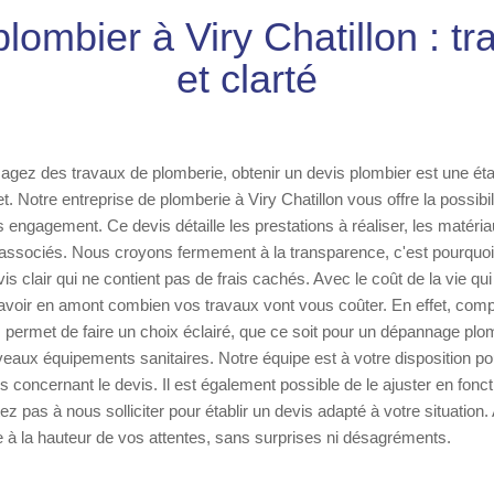
plombier à Viry Chatillon : t
et clarté
gez des travaux de plomberie, obtenir un devis plombier est une éta
et. Notre entreprise de plomberie à Viry Chatillon vous offre la possib
ns engagement. Ce devis détaille les prestations à réaliser, les matér
s associés. Nous croyons fermement à la transparence, c'est pourquo
s clair qui ne contient pas de frais cachés. Avec le coût de la vie qui
avoir en amont combien vos travaux vont vous coûter. En effet, comp
 permet de faire un choix éclairé, que ce soit pour un dépannage plo
ouveaux équipements sanitaires. Notre équipe est à votre disposition p
s concernant le devis. Il est également possible de le ajuster en fonc
ez pas à nous solliciter pour établir un devis adapté à votre situatio
 à la hauteur de vos attentes, sans surprises ni désagréments.