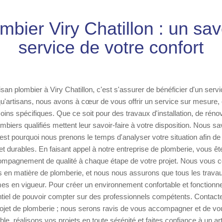
mbier Viry Chatillon : un sav
service de votre confort
isan plombier à Viry Chatillon, c'est s'assurer de bénéficier d'un serv
 qu'artisans, nous avons à cœur de vous offrir un service sur mesure,
oins spécifiques. Que ce soit pour des travaux d'installation, de réno
biers qualifiés mettent leur savoir-faire à votre disposition. Nous 
c'est pourquoi nous prenons le temps d'analyser votre situation afin d
 et durables. En faisant appel à notre entreprise de plomberie, vous ê
ompagnement de qualité à chaque étape de votre projet. Nous vous co
s en matière de plomberie, et nous nous assurons que tous les travau
es en vigueur. Pour créer un environnement confortable et fonctionne
ntiel de pouvoir compter sur des professionnels compétents. Contac
rojet de plomberie ; nous serons ravis de vous accompagner et de vou
e, réalisons vos projets en toute sérénité et faites confiance à un ar