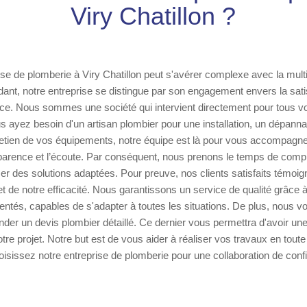
Viry Chatillon ?
ise de plomberie à Viry Chatillon peut s'avérer complexe avec la mult
ant, notre entreprise se distingue par son engagement envers la satisf
ice. Nous sommes une société qui intervient directement pour tous v
s ayez besoin d'un artisan plombier pour une installation, un dépan
etien de vos équipements, notre équipe est là pour vous accompagner
sparence et l’écoute. Par conséquent, nous prenons le temps de comp
er des solutions adaptées. Pour preuve, nos clients satisfaits témoig
t de notre efficacité. Nous garantissons un service de qualité grâce 
mentés, capables de s'adapter à toutes les situations. De plus, nous vo
nder un devis plombier détaillé. Ce dernier vous permettra d'avoir une
re projet. Notre but est de vous aider à réaliser vos travaux en toute
oisissez notre entreprise de plomberie pour une collaboration de conf