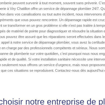
omberie peuvent survenir à tout moment, souvent sans prévenir. C'es
erie à Viry Chatillon offre un service de dépannage plombier 24/7. Qu
chon dans vos canalisations ou tout autre incident, nous intervenons 
gréments que vous pouvez rencontrer. Un dépannage rapide est crucia
nt se transformer en un gros problème si elle n'est pas traitée à temp
pés de matériel de pointe pour diagnostiquer et résoudre la situation
vous pouvez être assuré que les réparations seront effectuées dans les
 appel à notre service de dépannage plombier, vous avez la certitude
 en charge par des professionnels compétents et sérieux. Nous so
panne de plomberie sur votre quotidien, c'est pourquoi nous nous en
apide et de qualité. Si votre installation sanitaire nécessite une interv
n seulement nous offrons un service d'urgence, mais nous proposon
r que ces situations se reproduisent. Contactez-nous dès aujourd'hui 
hoisir notre entreprise de p