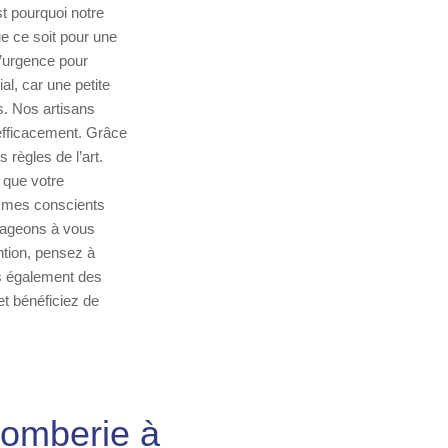
t pourquoi notre
e ce soit pour une
d’urgence pour
l, car une petite
s. Nos artisans
 efficacement. Grâce
 règles de l’art.
 que votre
mmes conscients
gageons à vous
ention, pensez à
s également des
et bénéficiez de
lomberie à