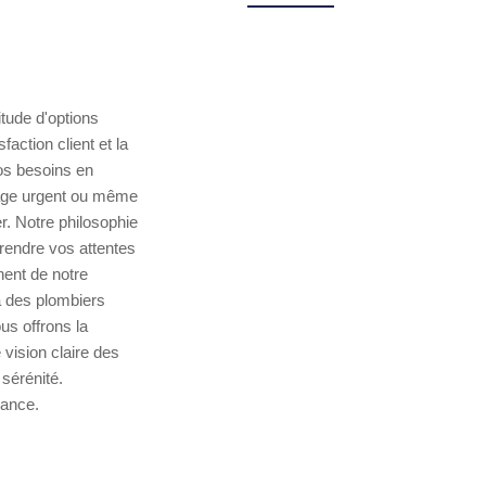
itude d'options
action client et la
os besoins en
nage urgent ou même
. Notre philosophie
rendre vos attentes
nent de notre
à des plombiers
us offrons la
 vision claire des
 sérénité.
iance.