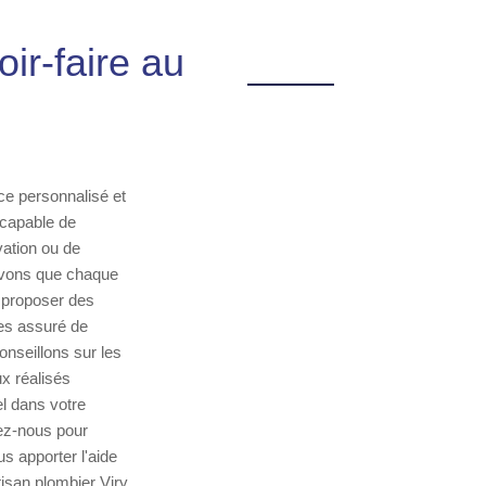
oir-faire au
ice personnalisé et
 capable de
vation ou de
savons que chaque
e proposer des
tes assuré de
nseillons sur les
x réalisés
l dans votre
tez-nous pour
s apporter l'aide
tisan plombier Viry