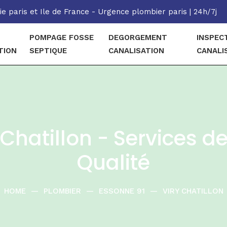
e paris et Ile de France - Urgence plombier paris | 24h/7j
POMPAGE FOSSE
DEGORGEMENT
INSPEC
TION
SEPTIQUE
CANALISATION
CANALI
 Chatillon - Services d
Qualité
HOME
—
PLOMBIER
—
ESSONNE 91
—
VIRY CHATILLON