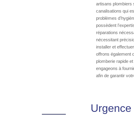
artisans plombiers
canalisations qui e
problèmes d'hygièn
possèdent l'experti
réparations nécessa
nécessitant précisi
installer et effectu
offrons également 
plomberie rapide et
engageons à fournir
afin de garantir vot
Urgence 