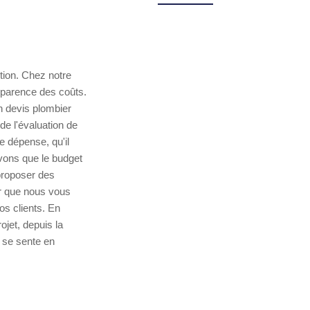
ntion. Chez notre
sparence des coûts.
n devis plombier
e l'évaluation de
e dépense, qu'il
vons que le budget
proposer des
er que nous vous
os clients. En
jet, depuis la
 se sente en