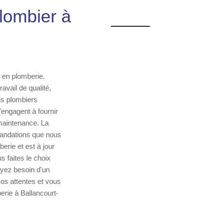
plombier à
s en plomberie.
avail de qualité,
ns plombiers
'engagent à fournir
 maintenance. La
mmandations que nous
erie et est à jour
s faites le choix
ayez besoin d'un
os attentes et vous
erie à Ballancourt-