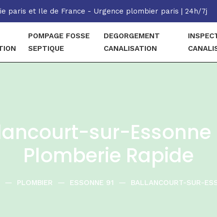
e paris et Ile de France - Urgence plombier paris | 24h/7j
POMPAGE FOSSE
DEGORGEMENT
INSPEC
TION
SEPTIQUE
CANALISATION
CANALI
llancourt-sur-Essonne
Plomberie Rapide
—
PLOMBIER
—
ESSONNE 91
—
BALLANCOURT-SUR-ES