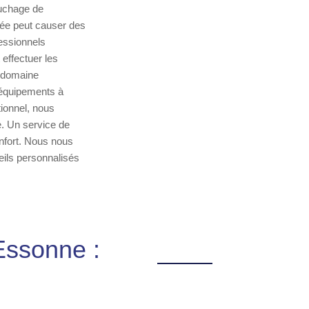
ouchage de
hée peut causer des
essionnels
effectuer les
n domaine
s équipements à
tionnel, nous
. Un service de
onfort. Nous nous
eils personnalisés
Essonne :