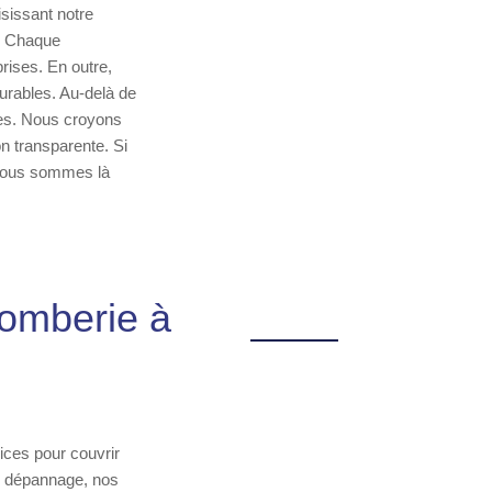
isissant notre
e. Chaque
prises. En outre,
durables. Au-delà de
aces. Nous croyons
on transparente. Si
 nous sommes là
lomberie à
ices pour couvrir
un dépannage, nos