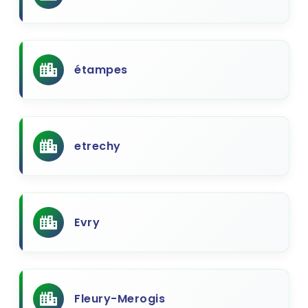
étampes
etrechy
Evry
Fleury-Merogis