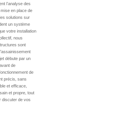
nt l'analyse des
a mise en place de
es solutions sur
èdent un système
e votre installation
lectif, nous
tructures sont
d’assainissement
et débute par un
 avant de
 fonctionnement de
nt précis, sans
le et efficace,
ain et propre, tout
 discuter de vos