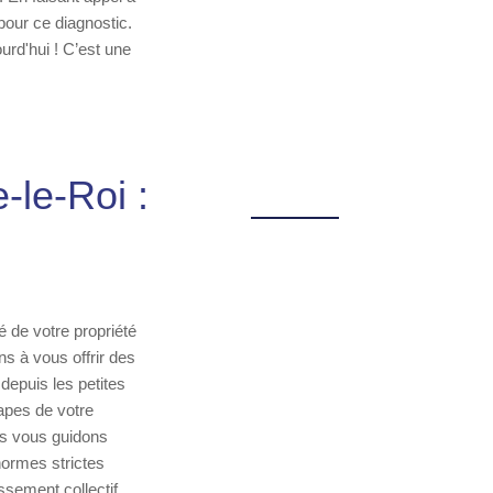
pour ce diagnostic.
urd'hui ! C’est une
-le-Roi :
é de votre propriété
s à vous offrir des
depuis les petites
apes de votre
ous vous guidons
normes strictes
ssement collectif,