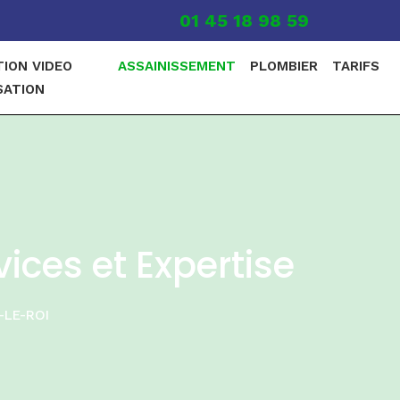
01 45 18 98 59
TION VIDEO
ASSAINISSEMENT
PLOMBIER
TARIFS
SATION
ices et Expertise
-LE-ROI