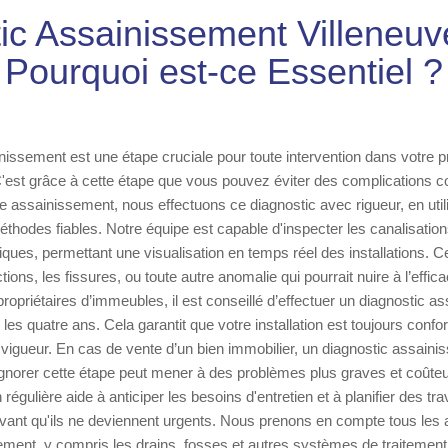
ic Assainissement Villeneuve
Pourquoi est-ce Essentiel ?
nissement est une étape cruciale pour toute intervention dans votre p
C'est grâce à cette étape que vous pouvez éviter des complications co
se assainissement, nous effectuons ce diagnostic avec rigueur, en utili
hodes fiables. Notre équipe est capable d'inspecter les canalisations
es, permettant une visualisation en temps réel des installations. C
ctions, les fissures, ou toute autre anomalie qui pourrait nuire à l’effica
ropriétaires d’immeubles, il est conseillé d’effectuer un diagnostic 
 les quatre ans. Cela garantit que votre installation est toujours conf
vigueur. En cas de vente d’un bien immobilier, un diagnostic assaini
Ignorer cette étape peut mener à des problèmes plus graves et coûte
 régulière aide à anticiper les besoins d'entretien et à planifier des tr
vant qu'ils ne deviennent urgents. Nous prenons en compte tous les 
ment, y compris les drains, fosses et autres systèmes de traitement.