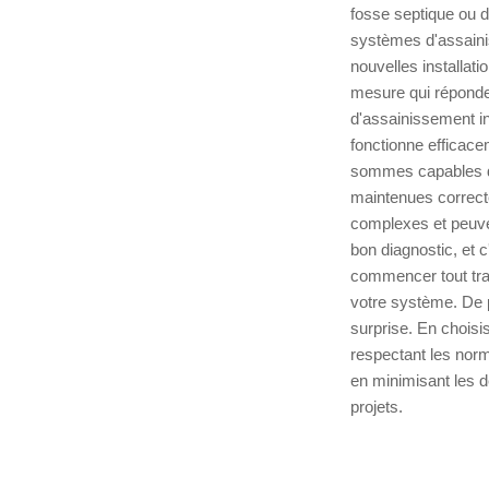
fosse septique ou d
systèmes d'assainis
nouvelles installat
mesure qui réponde
d'assainissement in
fonctionne efficace
sommes capables de 
maintenues correct
complexes et peuve
bon diagnostic, et 
commencer tout trav
votre système. De p
surprise. En choisi
respectant les norm
en minimisant les d
projets.