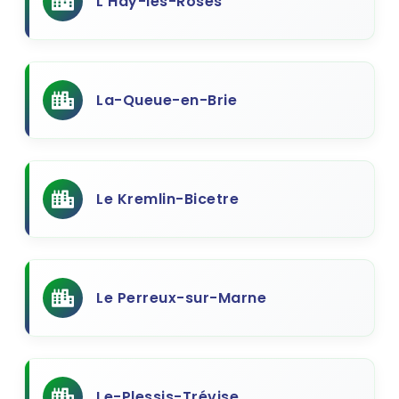
L'Haÿ-les-Roses
La-Queue-en-Brie
Le Kremlin-Bicetre
Le Perreux-sur-Marne
Le-Plessis-Trévise