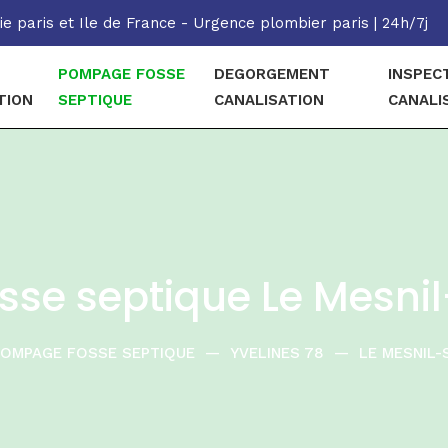
e paris et Ile de France - Urgence plombier paris | 24h/7j
POMPAGE FOSSE
DEGORGEMENT
INSPEC
TION
SEPTIQUE
CANALISATION
CANALI
se septique Le Mesnil
OMPAGE FOSSE SEPTIQUE
—
YVELINES 78
—
LE MESNIL-