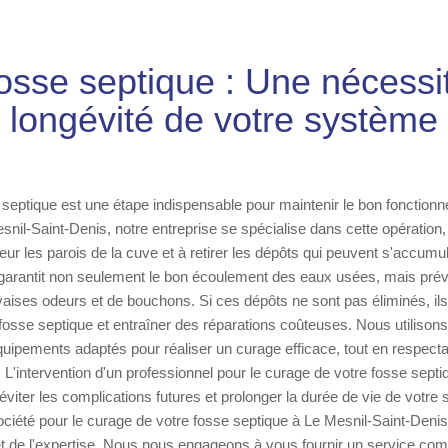
osse septique : Une nécessit
longévité de votre système
septique est une étape indispensable pour maintenir le bon fonction
esnil-Saint-Denis, notre entreprise se spécialise dans cette opération,
ur les parois de la cuve et à retirer les dépôts qui peuvent s'accumul
 garantit non seulement le bon écoulement des eaux usées, mais pré
vaises odeurs et de bouchons. Si ces dépôts ne sont pas éliminés, il
re fosse septique et entraîner des réparations coûteuses. Nous utiliso
uipements adaptés pour réaliser un curage efficace, tout en respect
L'intervention d'un professionnel pour le curage de votre fosse septi
éviter les complications futures et prolonger la durée de vie de votre
ociété pour le curage de votre fosse septique à Le Mesnil-Saint-Denis,
 et de l'expertise. Nous nous engageons à vous fournir un service comp