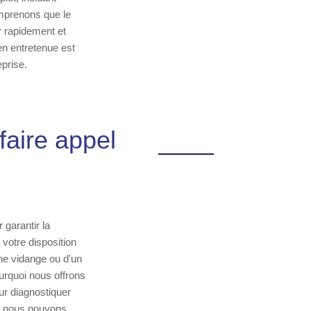
omprenons que le
r rapidement et
en entretenue est
eprise.
faire appel
 garantir la
 votre disposition
une vidange ou d'un
rquoi nous offrons
ur diagnostiquer
e, nous pouvons