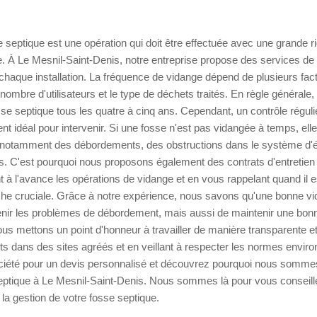
 septique est une opération qui doit être effectuée avec une grande r
ère. À Le Mesnil-Saint-Denis, notre entreprise propose des services d
 chaque installation. La fréquence de vidange dépend de plusieurs fact
le nombre d'utilisateurs et le type de déchets traités. En règle général
se septique tous les quatre à cinq ans. Cependant, un contrôle régulie
t idéal pour intervenir. Si une fosse n'est pas vidangée à temps, elle
notamment des débordements, des obstructions dans le système d'é
s. C'est pourquoi nous proposons également des contrats d'entretien p
ant à l'avance les opérations de vidange et en vous rappelant quand il 
âche cruciale. Grâce à notre expérience, nous savons qu'une bonne v
nir les problèmes de débordement, mais aussi de maintenir une bonn
us mettons un point d'honneur à travailler de manière transparente e
s dans des sites agréés et en veillant à respecter les normes envir
ciété pour un devis personnalisé et découvrez pourquoi nous sommes
eptique à Le Mesnil-Saint-Denis. Nous sommes là pour vous conseill
a gestion de votre fosse septique.