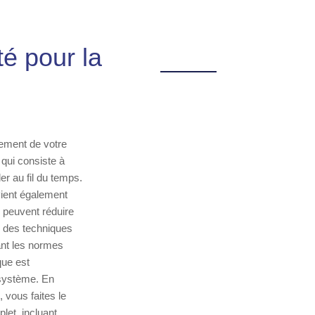
é pour la
nement de votre
 qui consiste à
er au fil du temps.
vient également
s peuvent réduire
ns des techniques
ant les normes
que est
 système. En
 vous faites le
let, incluant