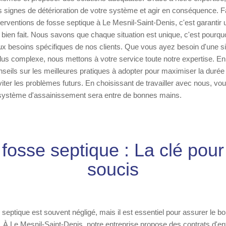
s signes de détérioration de votre système et agir en conséquence. Fa
erventions de fosse septique à Le Mesnil-Saint-Denis, c'est garantir un
ail bien fait. Nous savons que chaque situation est unique, c'est pourq
ux besoins spécifiques de nos clients. Que vous ayez besoin d'une s
plus complexe, nous mettons à votre service toute notre expertise. En
seils sur les meilleures pratiques à adopter pour maximiser la durée 
viter les problèmes futurs. En choisissant de travailler avec nous, vo
système d'assainissement sera entre de bonnes mains.
 fosse septique : La clé pour 
soucis
e septique est souvent négligé, mais il est essentiel pour assurer le 
n. À Le Mesnil-Saint-Denis, notre entreprise propose des contrats d'en