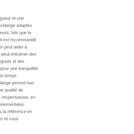
igueur et une
e vidange adaptés
eurs, tels que la
e, il est recommandé
r peut aider à
 peut entraîner des
gouts et des
our une tranquillité
est temps
idange permet non
e qualité de
t respectueuse, en
onnementales.
 la référence en
er et vous