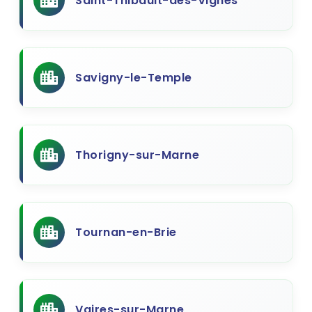
Saint-Thibault-des-Vignes
Savigny-le-Temple
Thorigny-sur-Marne
Tournan-en-Brie
Vaires-sur-Marne