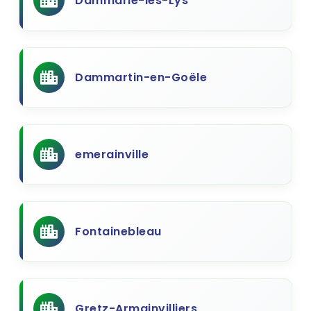
Dammarie-les-Lys
Dammartin-en-Goële
emerainville
Fontainebleau
Gretz-Armainvilliers