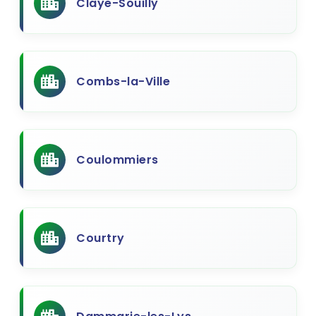
Claye-Souilly
Combs-la-Ville
Coulommiers
Courtry