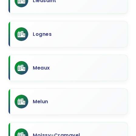
Lieusaint
Lognes
Meaux
Melun
Moissy-Cramayel