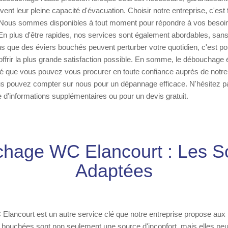
vent leur pleine capacité d'évacuation. Choisir notre entreprise, c'est f
it. Nous sommes disponibles à tout moment pour répondre à vos besoi
En plus d'être rapides, nos services sont également abordables, san
s que des éviers bouchés peuvent perturber votre quotidien, c'est p
frir la plus grande satisfaction possible. En somme, le débouchage é
té que vous pouvez vous procurer en toute confiance auprès de notre
ous pouvez compter sur nous pour un dépannage efficace. N'hésitez p
d'informations supplémentaires ou pour un devis gratuit.
hage WC Elancourt : Les So
Adaptées
ancourt est un autre service clé que notre entreprise propose aux h
es bouchées sont non seulement une source d'inconfort, mais elles p