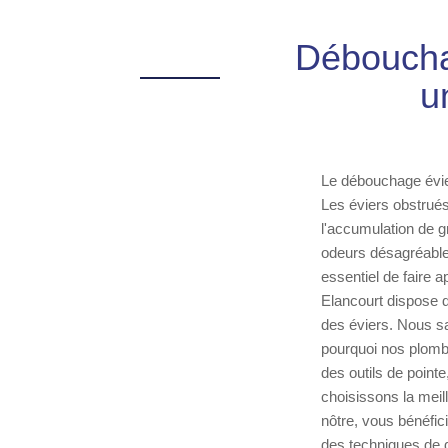
Débouchag
u
Le débouchage évie
Les éviers obstrué
l'accumulation de g
odeurs désagréables
essentiel de faire 
Elancourt dispose d
des éviers. Nous s
pourquoi nos plombi
des outils de point
choisissons la mei
nôtre, vous bénéfic
des techniques de 