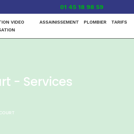
01 45 18 98 59
TION VIDEO
ASSAINISSEMENT
PLOMBIER
TARIFS
SATION
t - Services
COURT