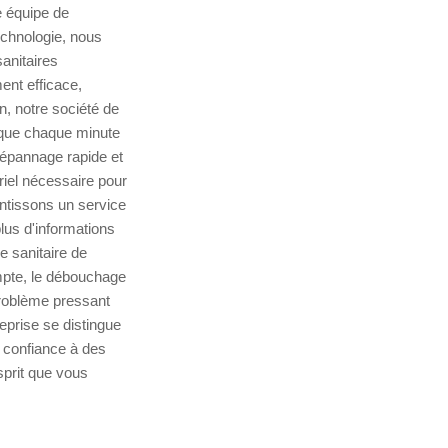
e équipe de
echnologie, nous
sanitaires
ent efficace,
n, notre société de
 que chaque minute
dépannage rapide et
riel nécessaire pour
ntissons un service
plus d'informations
e sanitaire de
ompte, le débouchage
problème pressant
eprise se distingue
s confiance à des
sprit que vous