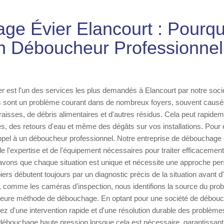
e Évier Elancourt : Pourqu
n Déboucheur Professionnel
r est l'un des services les plus demandés à Elancourt par notre soc
s sont un problème courant dans de nombreux foyers, souvent causé
raisses, de débris alimentaires et d'autres résidus. Cela peut rapidem
, des retours d'eau et même des dégâts sur vos installations. Pour évi
appel à un déboucheur professionnel. Notre entreprise de débouchage 
e l'expertise et de l'équipement nécessaires pour traiter efficacement
avons que chaque situation est unique et nécessite une approche per
ers débutent toujours par un diagnostic précis de la situation avant d'
e, comme les caméras d'inspection, nous identifions la source du pro
lleure méthode de débouchage. En optant pour une société de débouch
iez d'une intervention rapide et d'une résolution durable des problème
débouchage haute pression lorsque cela est nécessaire, garantissan