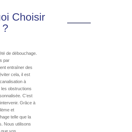
oi Choisir
 ?
iété de débouchage.
s par
ent entraîner des
ter cela, il est
canalisation à
 les obstructions
sonnalisée. C'est
intervenir. Grâce à
blème et
age telle que la
s. Nous utilisons
t que vos