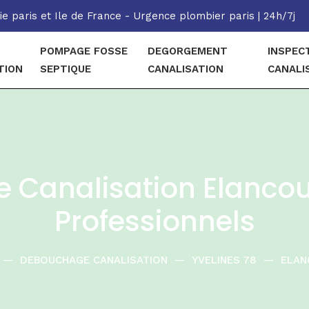
e paris et Ile de France - Urgence plombier paris | 24h/7j
POMPAGE FOSSE
DEGORGEMENT
INSPEC
TION
SEPTIQUE
CANALISATION
CANALI
Canalisation Elancour
Professionnels
—
DEBOUCHAGE CANALISATION
—
YVELINES 78
—
ELAN