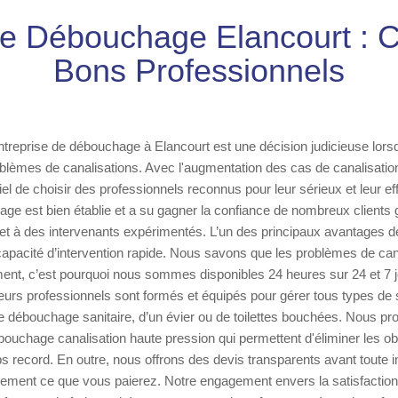
se Débouchage Elancourt : Ch
Bons Professionnels
ntreprise de débouchage à Elancourt est une décision judicieuse lor
oblèmes de canalisations. Avec l'augmentation des cas de canalisat
entiel de choisir des professionnels reconnus pour leur sérieux et leur ef
ge est bien établie et a su gagner la confiance de nombreux clients 
 et à des intervenants expérimentés. L’un des principaux avantages de
capacité d’intervention rapide. Nous savons que les problèmes de can
ent, c’est pourquoi nous sommes disponibles 24 heures sur 24 et 7 j
rs professionnels sont formés et équipés pour gérer tous types de si
e débouchage sanitaire, d’un évier ou de toilettes bouchées. Nous 
ouchage canalisation haute pression qui permettent d'éliminer les obs
 record. En outre, nous offrons des devis transparents avant toute in
ement ce que vous paierez. Notre engagement envers la satisfaction