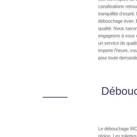
canalisations retrou
tranquillité d'espr
débouchage évier. 
qualité. Nous savon
engageons à vous of
un service de quali
importe l'heure, v
pour toute demande 
Débouc
Le débouchage WC El
région. Les toilett