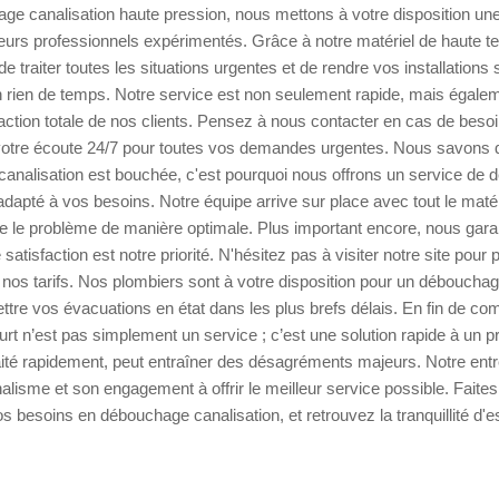
ge canalisation haute pression, nous mettons à votre disposition un
urs professionnels expérimentés. Grâce à notre matériel de haute t
traiter toutes les situations urgentes et de rendre vos installations 
n rien de temps. Notre service est non seulement rapide, mais égalem
action totale de nos clients. Pensez à nous contacter en cas de besoi
otre écoute 24/7 pour toutes vos demandes urgentes. Nous savons
analisation est bouchée, c'est pourquoi nous offrons un service de 
 adapté à vos besoins. Notre équipe arrive sur place avec tout le maté
e le problème de manière optimale. Plus important encore, nous gara
 satisfaction est notre priorité. N'hésitez pas à visiter notre site pour 
 nos tarifs. Nos plombiers sont à votre disposition pour un débouchag
mettre vos évacuations en état dans les plus brefs délais. En fin de c
urt n’est pas simplement un service ; c’est une solution rapide à un 
 traité rapidement, peut entraîner des désagréments majeurs. Notre entr
alisme et son engagement à offrir le meilleur service possible. Faite
os besoins en débouchage canalisation, et retrouvez la tranquillité d'e