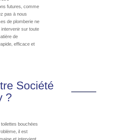
ions futures, comme
tez pas à nous
es de plomberie ne
intervenir sur toute
atière de
apide, efficace et
re Société
y ?
toilettes bouchées
oblème, il est
aine et intervient