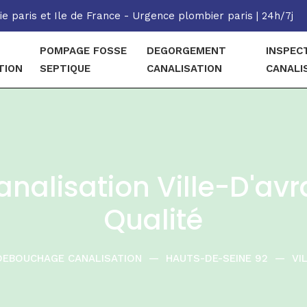
e paris et Ile de France - Urgence plombier paris | 24h/7j
POMPAGE FOSSE
DEGORGEMENT
INSPEC
TION
SEPTIQUE
CANALISATION
CANALI
alisation Ville-D'avra
Qualité
DEBOUCHAGE CANALISATION
—
HAUTS-DE-SEINE 92
—
VI