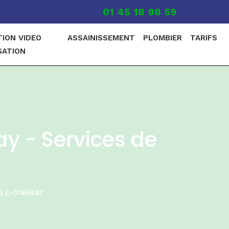
01 45 18 98 59
TION VIDEO
ASSAINISSEMENT
PLOMBIER
TARIFS
SATION
y - Services de
LLE-D’AVRAY