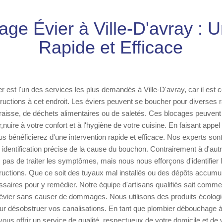
ge Évier à Ville-D'avray : U
Rapide et Efficace
 est l'un des services les plus demandés à Ville-D'avray, car il est 
ructions à cet endroit. Les éviers peuvent se boucher pour diverses
raisse, de déchets alimentaires ou de saletés. Ces blocages peuvent
uire à votre confort et à l'hygiène de votre cuisine. En faisant appel 
 bénéficierez d'une intervention rapide et efficace. Nos experts sont
dentification précise de la cause du bouchon. Contrairement à d'aut
pas de traiter les symptômes, mais nous nous efforçons d'identifier
ructions. Que ce soit des tuyaux mal installés ou des dépôts accumu
aires pour y remédier. Notre équipe d'artisans qualifiés sait comm
 évier sans causer de dommages. Nous utilisons des produits écolog
r désobstruer vos canalisations. En tant que plombier débouchage à 
us offrir un service de qualité, respectueux de votre domicile et de 