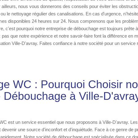
ailleurs, nous vous donnerons des conseils pour éviter les obstruct
tres ou le nettoyage régulier des canalisations. En cas d'urgence, n'hési
es disponibles 24 heures sur 24. Nous comprenons que les problèm
e, c'est pourquoi notre entreprise de débouchage est toujours prête à 
pas que notre expérience et notre savoir-faire font la différence en m
tion Ville-D'avray. Faites confiance à notre société pour un service r
e WC : Pourquoi Choisir not
 Débouchage à Ville-D'avra
C est un service essentiel que nous proposons à Ville-D'avray. Les 
devenir une source d'inconfort et d'inquiétude. Face à ce genre de pr
 rapidement. Notre société de débouchage est spécialisée dans ce dom