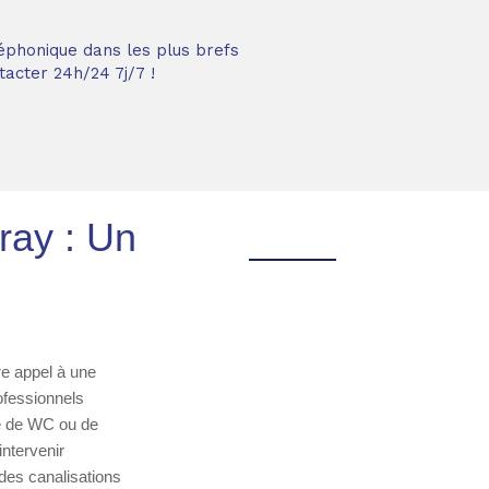
éphonique dans les plus brefs
acter 24h/24 7j/7 !
ray : Un
re appel à une
ofessionnels
ge de WC ou de
intervenir
des canalisations