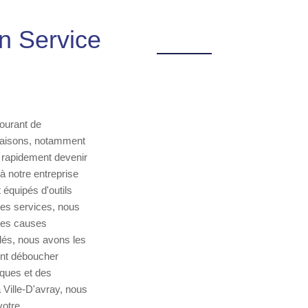
n Service
courant de
 raisons, notamment
 rapidement devenir
à notre entreprise
 équipés d'outils
res services, nous
 les causes
lés, nous avons les
ent déboucher
iques et des
Ville-D'avray, nous
votre