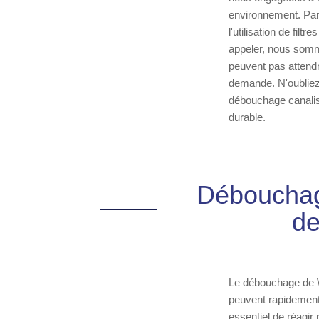
environnement. Par 
l'utilisation de fil
appeler, nous somm
peuvent pas attendr
demande. N'oubliez 
débouchage canalisa
durable.
Débouchag
de
Le débouchage de W
peuvent rapidement 
essentiel de réagir