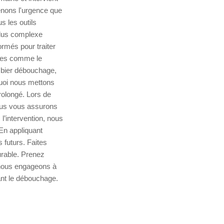
nons l'urgence que
s les outils
lus complexe
rmés pour traiter
odes comme le
mbier débouchage,
oi nous mettons
rolongé. Lors de
Nous vous assurons
l’intervention, nous
En appliquant
 futurs. Faites
urable. Prenez
s nous engageons à
nant le débouchage.