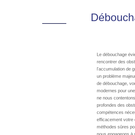
Déboucha
Le débouchage évier
rencontrer des obst
l'accumulation de g
un problème majeur,n
de débouchage, vous
modernes pour une i
ne nous contentons 
profondes des obst
compétences nécess
efficacement votre
méthodes sûres pou
nous engageons à vo