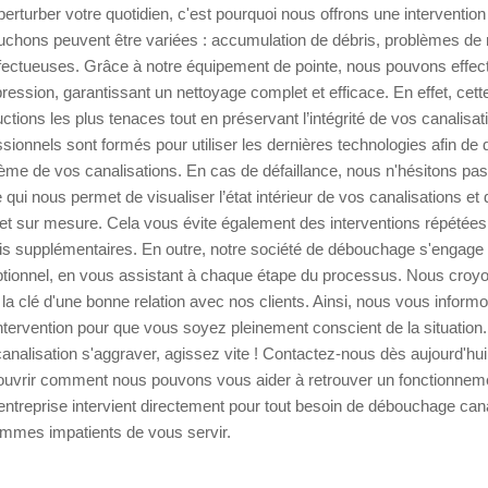
rturber votre quotidien, c'est pourquoi nous offrons une intervention 
chons peuvent être variées : accumulation de débris, problèmes de 
défectueuses. Grâce à notre équipement de pointe, nous pouvons effe
pression, garantissant un nettoyage complet et efficace. En effet, ce
uctions les plus tenaces tout en préservant l’intégrité de vos canalisa
ionnels sont formés pour utiliser les dernières technologies afin de 
ème de vos canalisations. En cas de défaillance, nous n'hésitons pas 
 qui nous permet de visualiser l’état intérieur de vos canalisations e
et sur mesure. Cela vous évite également des interventions répétées
is supplémentaires. En outre, notre société de débouchage s'engage 
eptionnel, en vous assistant à chaque étape du processus. Nous cro
la clé d'une bonne relation avec nos clients. Ainsi, nous vous informo
intervention pour que vous soyez pleinement conscient de la situation
nalisation s'aggraver, agissez vite ! Contactez-nous dès aujourd'hui
écouvrir comment nous pouvons vous aider à retrouver un fonctionnem
 entreprise intervient directement pour tout besoin de débouchage canal
ommes impatients de vous servir.