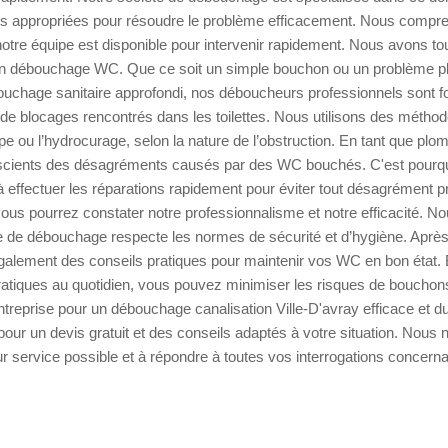
s appropriées pour résoudre le problème efficacement. Nous compre
notre équipe est disponible pour intervenir rapidement. Nous avons tou
un débouchage WC. Que ce soit un simple bouchon ou un problème p
uchage sanitaire approfondi, nos déboucheurs professionnels sont fo
s de blocages rencontrés dans les toilettes. Nous utilisons des méth
ou l’hydrocurage, selon la nature de l’obstruction. En tant que plo
ients des désagréments causés par des WC bouchés. C'est pourqu
à effectuer les réparations rapidement pour éviter tout désagrément p
 vous pourrez constater notre professionnalisme et notre efficacité. 
e de débouchage respecte les normes de sécurité et d’hygiène. Après 
galement des conseils pratiques pour maintenir vos WC en bon état. 
tiques au quotidien, vous pouvez minimiser les risques de bouchons
ntreprise pour un débouchage canalisation Ville-D'avray efficace et d
our un devis gratuit et des conseils adaptés à votre situation. Nou
leur service possible et à répondre à toutes vos interrogations concer