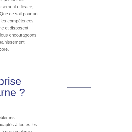
ssement efficace,
 Que ce soit pour un
s les compétences
ne et disposent
. Nous encourageons
ssainissement
opre.
prise
rne ?
roblèmes
daptés à toutes les
u à des problèmes