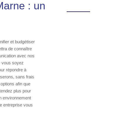
Marne : un
ifier et budgétiser
ttra de connaître
unication avec nos
e vous soyez
pour répondre à
iserons, sans frais
 options afin que
ttendez plus pour
un environnement
re entreprise vous