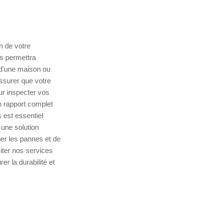
n de votre
s permettra
e d'une maison ou
assurer que votre
r inspecter vos
n rapport complet
 est essentiel
 une solution
per les pannes et de
iter nos services
 la durabilité et