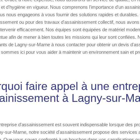
 et d'hygiène en vigueur. Nous comprenons l'importance d'un assaini
ous nous engageons à vous fournir des solutions rapides et durables.
nissement ou pour des travaux d'assainissement collectif, nous avon
ntervenir efficacement. Nos équipes sont équipées de matériel moder
ntue afin de mener à bien toutes les missions qui leur sont confiées
tants de Lagny-sur-Marne à nous contacter pour obtenir un devis d'a
 sommes ici pour vous aider à maintenir un environnement sain et pr
quoi faire appel à une entre
sainissement à Lagny-sur-Ma
entreprise d'assainissement est souvent indispensable lorsque des p
ny-sur-Marne, notre société d'assainissement propose des services a
ce. Que vous soyez confronté à un bouchon dans vos canalisations o