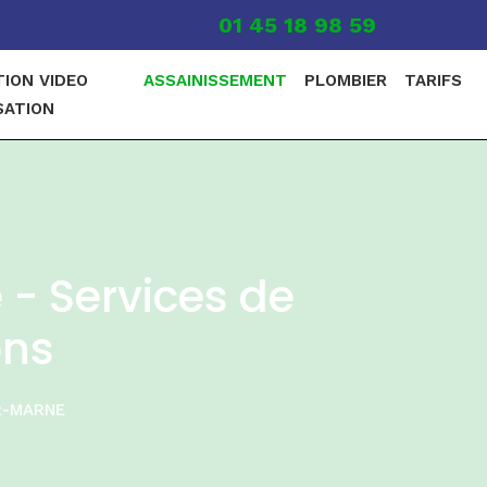
01 45 18 98 59
TION VIDEO
ASSAINISSEMENT
PLOMBIER
TARIFS
SATION
- Services de
ons
R-MARNE