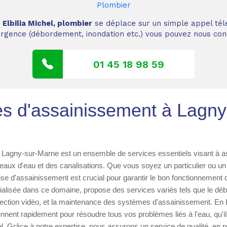
Plombier
,
Elbilia Michel, plombier
se déplace sur un simple appel tél
 urgence (débordement, inondation etc.) vous pouvez nous cont
01 45 18 98 59
es d'assainissement à Lagn
 Lagny-sur-Marne est un ensemble de services essentiels visant à as
seaux d'eau et des canalisations. Que vous soyez un particulier ou un 
ise d'assainissement est crucial pour garantir le bon fonctionnement
cialisée dans ce domaine, propose des services variés tels que le d
spection vidéo, et la maintenance des systèmes d'assainissement. En
ennent rapidement pour résoudre tous vos problèmes liés à l'eau, qu'il
uel. Grâce à notre expertise, nous assurons un service de qualité, en 