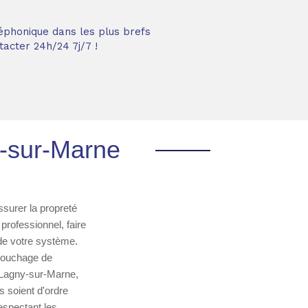
éphonique dans les plus brefs
acter 24h/24 7j/7 !
y-sur-Marne
surer la propreté
professionnel, faire
 de votre système.
ébouchage de
 Lagny-sur-Marne,
s soient d'ordre
respectant les