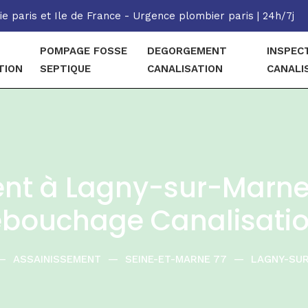
e paris et Ile de France - Urgence plombier paris | 24h/7j
POMPAGE FOSSE
DEGORGEMENT
INSPEC
TION
SEPTIQUE
CANALISATION
CANALI
nt à Lagny-sur-Marne 
bouchage Canalisati
—
ASSAINISSEMENT
—
SEINE-ET-MARNE 77
—
LAGNY-SU