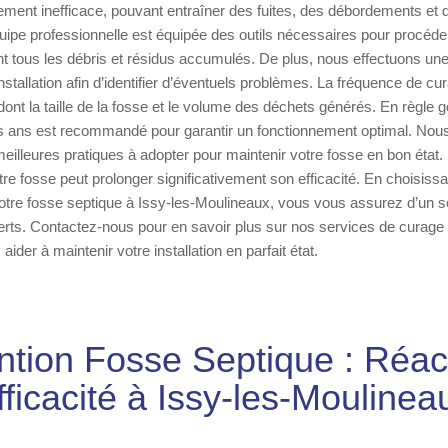
ement inefficace, pouvant entraîner des fuites, des débordements et
quipe professionnelle est équipée des outils nécessaires pour procéd
nt tous les débris et résidus accumulés. De plus, nous effectuons une
nstallation afin d’identifier d’éventuels problèmes. La fréquence de c
 dont la taille de la fosse et le volume des déchets générés. En règle 
ois ans est recommandé pour garantir un fonctionnement optimal. Nou
eilleures pratiques à adopter pour maintenir votre fosse en bon état
votre fosse peut prolonger significativement son efficacité. En choisiss
otre fosse septique à Issy-les-Moulineaux, vous vous assurez d’un se
perts. Contactez-nous pour en savoir plus sur nos services de curag
der à maintenir votre installation en parfait état.
ntion Fosse Septique : Réact
fficacité à Issy-les-Moulinea