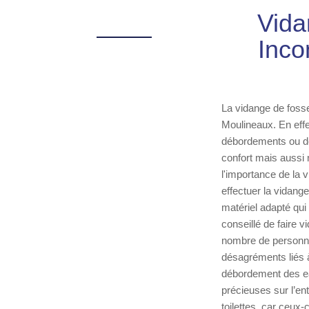
Vida
Inco
La vidange de fosse
Moulineaux. En effe
débordements ou de
confort mais aussi 
l'importance de la 
effectuer la vidang
matériel adapté qui 
conseillé de faire v
nombre de personne
désagréments liés à
débordement des ea
précieuses sur l’en
toilettes, car ceux