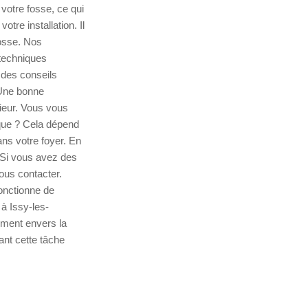
otre fosse, ce qui
tre installation. Il
osse. Nos
 techniques
 des conseils
 Une bonne
rieur. Vous vous
ique ? Cela dépend
ans votre foyer. En
. Si vous avez des
ous contacter.
onctionne de
à Issy-les-
ement envers la
ant cette tâche