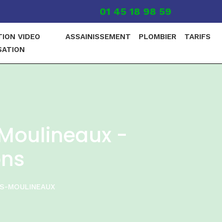
01 45 18 98 59
TION VIDEO
ASSAINISSEMENT
PLOMBIER
TARIFS
SATION
Moulineaux -
ons
ES-MOULINEAUX