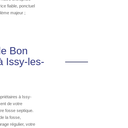
ce fiable, ponctuel
blème majeur ;
le Bon
 Issy-les-
riétaires à Issy-
ment de votre
re fosse septique.
de la fosse,
rage régulier, votre