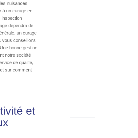
 des nuisances
er à un curage en
 inspection
urage dépendra de
générale, un curage
s vous conseillons
. Une bonne gestion
ant notre société
rvice de qualité,
e et sur comment
ivité et
ux