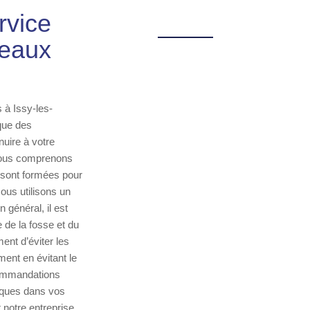
rvice
neaux
 à Issy-les-
que des
uire à votre
 nous comprenons
 sont formées pour
ous utilisons un
 général, il est
e de la fosse et du
nt d’éviter les
ent en évitant le
commandations
miques dans vos
 notre entreprise