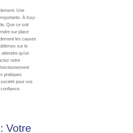
pidement. Une
importants. À Issy-
ide. Que ce soit
endre sur place
pidement les causes
roblèmes sur le
s attendre qu’un
ctez notre
 fonctionnement
es pratiques
 société pour vos
 confiance.
: Votre