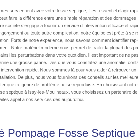
es surviennent avec votre fosse septique, il est essentiel d'agir ra
 peut faire la différence entre une simple réparation et des dommages 
e société s'engage à fournir un service d'intervention efficace et rap
engorgement ou toute autre complication, notre équipe est prête à se r
uation. Forts de notre expérience, nous savons comment identifier ra
ent. Notre matériel moderne nous permet de traiter la plupart des p
insi les perturbations dans votre quotidien. Il est important de ne pa
ienne une grosse panne. Dès que vous constatez une anomalie, conta
 intervention rapide. Nous sommes là pour vous aider à retrouver un
tallation. De plus, nous vous fournirons des conseils sur les meilleur
éviter que ce genre de problème ne se reproduise. En choisissant notre
sse septique à Issy-les-Moulineaux, vous choisissez un partenaire de
aites appel à nos services dès aujourd'hui.
é Pompage Fosse Septique 