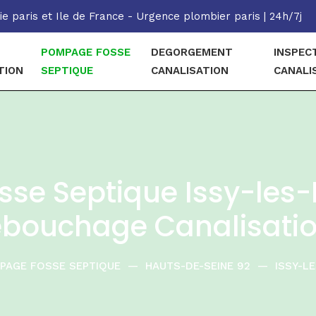
e paris et Ile de France - Urgence plombier paris | 24h/7j
POMPAGE FOSSE
DEGORGEMENT
INSPEC
TION
SEPTIQUE
CANALISATION
CANALI
se Septique Issy-les-
bouchage Canalisati
PAGE FOSSE SEPTIQUE
—
HAUTS-DE-SEINE 92
—
ISSY-L