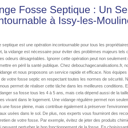
nge Fosse Septique : Un Se
ntournable à Issy-les-Mouli
 septique est une opération incontournable pour tous les propriétaires
t, la vidange est nécessaire pour éviter des problèmes majeurs tels 
s odeurs désagréables. Ignorer cette opération peut non seulement n
mettre en péril la santé publique. Chez debouchagecanalisations.fr,
vidange et nous proposons un service rapide et efficace. Nos équipes
e de votre fosse septic en respectant toutes les normes de sécurité. N
nous permet de réaliser cette tâche dans les meilleures conditions. En
idanger sa fosse tous les 4 à 5 ans, mais cela dépend aussi de la taill
s vivant dans le logement. Une vidange régulière permet non seuleme
 une fosse pleine, mais contribue également à préserver l’environnem
ux usées dans le sol. De plus, nos experts vous fourniront des re
tretien de votre fosse. Par exemple, évitez de jeter des produits chi
-ci peuvent perturber le bon fonctionnement de la fosse. En choisissant