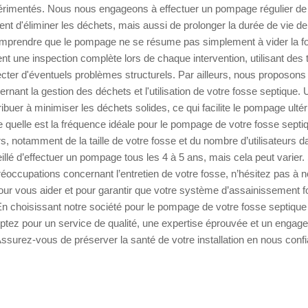
érimentés. Nous nous engageons à effectuer un pompage régulier de v
 d'éliminer les déchets, mais aussi de prolonger la durée de vie de vo
omprendre que le pompage ne se résume pas simplement à vider la f
ent une inspection complète lors de chaque intervention, utilisant des
ter d'éventuels problèmes structurels. Par ailleurs, nous proposons
rnant la gestion des déchets et l'utilisation de votre fosse septique.
tribuer à minimiser les déchets solides, ce qui facilite le pompage ulté
quelle est la fréquence idéale pour le pompage de votre fosse sept
s, notamment de la taille de votre fosse et du nombre d’utilisateurs d
eillé d’effectuer un pompage tous les 4 à 5 ans, mais cela peut varier
éoccupations concernant l’entretien de votre fosse, n’hésitez pas à n
r vous aider et pour garantir que votre système d’assainissement f
n choisissant notre société pour le pompage de votre fosse septique 
ptez pour un service de qualité, une expertise éprouvée et un engag
 Assurez-vous de préserver la santé de votre installation en nous confi