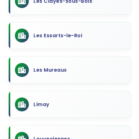
Les Clayes-sous-Bois
Les Essarts-le-Roi
Les Mureaux
Limay
Louveciennes