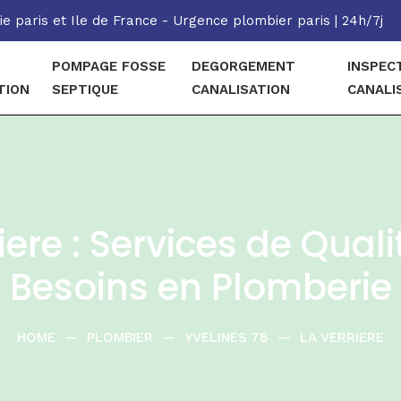
e paris et Ile de France - Urgence plombier paris | 24h/7j
POMPAGE FOSSE
DEGORGEMENT
INSPEC
TION
SEPTIQUE
CANALISATION
CANALI
iere : Services de Qual
Besoins en Plomberie
HOME
—
PLOMBIER
—
YVELINES 78
—
LA VERRIERE