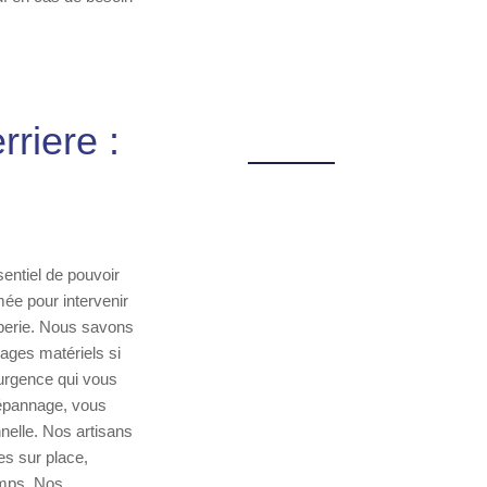
riere :
entiel de pouvoir
mée pour intervenir
mberie. Nous savons
ges matériels si
’urgence qui vous
 dépannage, vous
nelle. Nos artisans
es sur place,
emps. Nos