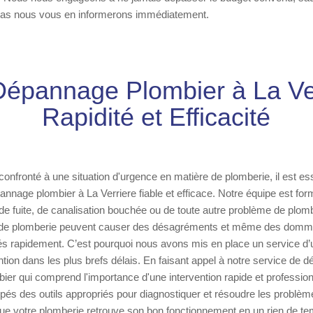
cas nous vous en informerons immédiatement.
Dépannage Plombier à La Ver
Rapidité et Efficacité
onfronté à une situation d'urgence en matière de plomberie, il est ess
nnage plombier à La Verriere fiable et efficace. Notre équipe est for
de fuite, de canalisation bouchée ou de toute autre problème de plo
 de plomberie peuvent causer des désagréments et même des domma
ités rapidement. C’est pourquoi nous avons mis en place un service d
ention dans les plus brefs délais. En faisant appel à notre service de
ier qui comprend l'importance d'une intervention rapide et profession
pés des outils appropriés pour diagnostiquer et résoudre les problèm
que votre plomberie retrouve son bon fonctionnement en un rien de t