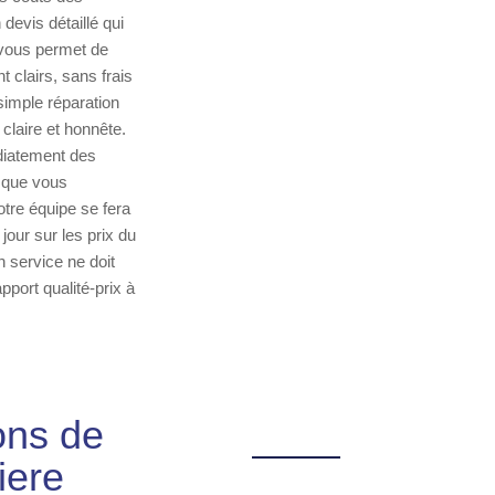
evis détaillé qui
a vous permet de
t clairs, sans frais
simple réparation
claire et honnête.
diatement des
t que vous
otre équipe se fera
our sur les prix du
 service ne doit
port qualité-prix à
ons de
iere