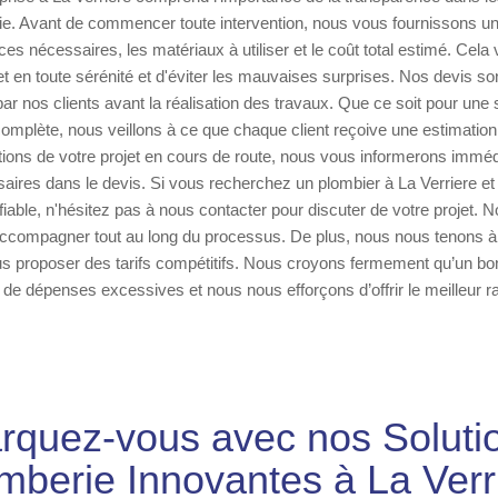
e. Avant de commencer toute intervention, nous vous fournissons un d
ices nécessaires, les matériaux à utiliser et le coût total estimé. Cel
et en toute sérénité et d'éviter les mauvaises surprises. Nos devis son
par nos clients avant la réalisation des travaux. Que ce soit pour une 
 complète, nous veillons à ce que chaque client reçoive une estimation 
tions de votre projet en cours de route, nous vous informerons immé
ires dans le devis. Si vous recherchez un plombier à La Verriere e
iable, n'hésitez pas à nous contacter pour discuter de votre projet. N
accompagner tout au long du processus. De plus, nous nous tenons à j
s proposer des tarifs compétitifs. Nous croyons fermement qu’un bon
e dépenses excessives et nous nous efforçons d’offrir le meilleur rap
quez-vous avec nos Soluti
mberie Innovantes à La Verr