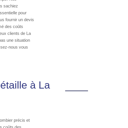
us sachiez
sentielle pour
s fournir un devis
rmé des coûts
eux clients de La
pas une situation
issez-nous vous
taille à La
lombier précis et
es coûts des