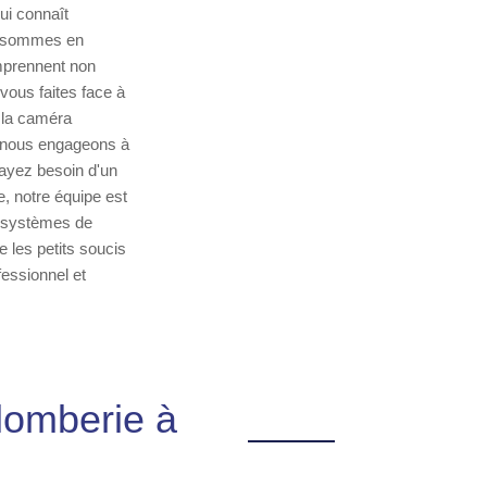
qui connaît
us sommes en
mprennent non
vous faites face à
 la caméra
us nous engageons à
s ayez besoin d'un
, notre équipe est
s systèmes de
 les petits soucis
essionnel et
lomberie à