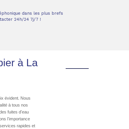
éphonique dans les plus brefs
acter 24h/24 7j/7 !
bier à La
oix évident. Nous
lité à tous nos
es fuites d'eau
nons l'importance
services rapides et