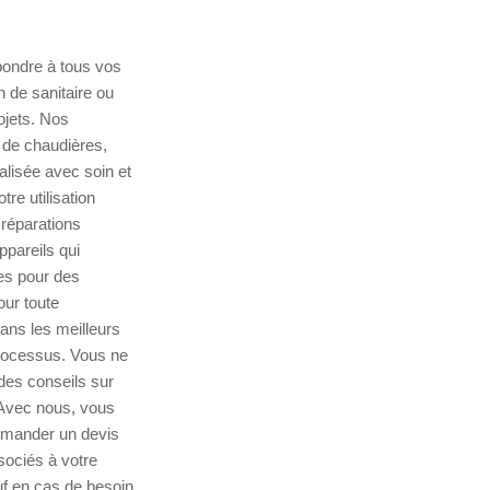
pondre à tous vos
n de sanitaire ou
ojets. Nos
 de chaudières,
alisée avec soin et
tre utilisation
 réparations
ppareils qui
es pour des
our toute
ans les meilleurs
processus. Vous ne
 des conseils sur
. Avec nous, vous
demander un devis
sociés à votre
f en cas de besoin