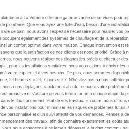
 plomberie à La Verriere offre une gamme variée de services pour ré
de plomberie. Que vous ayez une fuite d'eau, besoin d'une installatio
 salle de bain, nous avons l'expertise nécessaire pour réaliser vos pr
 s'occupent également des systèmes de chauffage et de la réparation
insi un confort optimal dans votre maison. Chaque intervention est ré
savons que la satisfaction de nos clients est notre priorité. Grâce à no
nes, nous pouvons réaliser des diagnostics précis et effectuer des
le, pour les installations sanitaires, nous vous aidons à choisir les a
ux à votre espace et à vos besoins. De plus, nous sommes disponibl
nce, 24 heures sur 24, 7 jours sur 7. N'hésitez pas à nous solliciter p
e, nous nous déplaçons rapidement afin de résoudre votre problème d
e est proactive et s'assure de vous tenir informé à chaque étape du 
 dans le flou concernant l'état de vos travaux. En outre, nous offrons
le de vos installations pour minimiser les risques de problèmes futurs
vice personnalisé et d'un suivi attentif de vos demandes. Pensez à 
commencement des travaux, afin de connaître exactement les coûts as
e. Nous nous engageons à ne jamais dépasser le budget convenu, sau