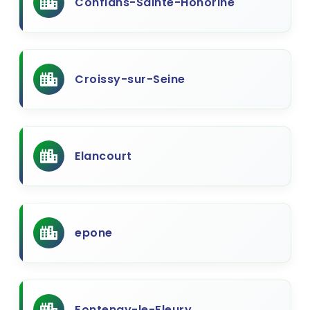
Conflans-Sainte-Honorine
Croissy-sur-Seine
Elancourt
epone
Fontenay-le-Fleury