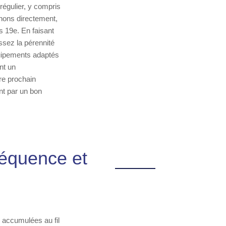
régulier, y compris
enons directement,
 19e. En faisant
ssez la pérennité
équipements adaptés
nt un
re prochain
nt par un bon
réquence et
 accumulées au fil