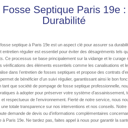
 Fosse Septique Paris 19e :
Durabilité
 fosse septique à Paris 19e est un aspect clé pour assurer sa durabilit
t entretien régulier est essentiel pour éviter des désagréments tels q
. Ce processus se base principalement sur la vidange et le curage r
s vérifications des éléments essentiels comme les canalisations et les
alise dans l'entretien de fosses septiques et propose des contrats d'en
ermet de bénéficier d'un suivi régulier, garantissant ainsi le bon fo
 En tant que société de pompage de fosse septique professionnelle, no
ratiques à adopter pour préserver votre système d'assainissement, tell
 et respectueux de l'environnement. Fierté de notre service, nous n
s une totale transparence sur nos interventions et nos conseils. Notre
oute demande de devis ou d'informations complémentaires concernant
e à Paris 19e. Ne tardez pas, faites appel à nous pour garantir la sa