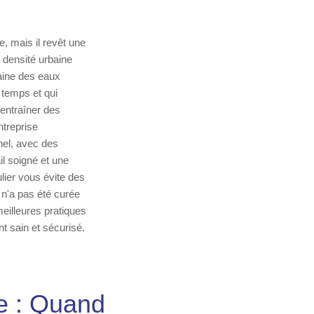
 mais il revêt une
 densité urbaine
aine des eaux
u temps et qui
 entraîner des
treprise
nel, avec des
l soigné et une
lier vous évite des
 n'a pas été curée
eilleures pratiques
t sain et sécurisé.
9e : Quand