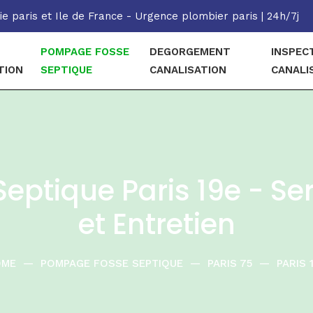
e paris et Ile de France - Urgence plombier paris | 24h/7j
POMPAGE FOSSE
DEGORGEMENT
INSPEC
TION
SEPTIQUE
CANALISATION
CANALI
ptique Paris 19e - Se
et Entretien
OME
—
POMPAGE FOSSE SEPTIQUE
—
PARIS 75
—
PARIS 