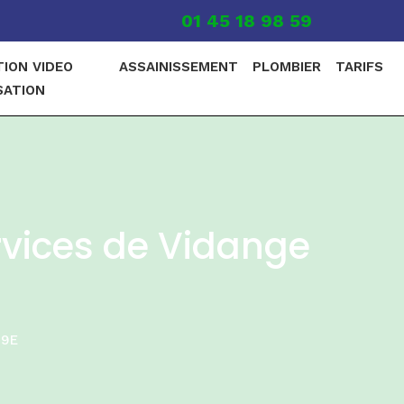
01 45 18 98 59
TION VIDEO
ASSAINISSEMENT
PLOMBIER
TARIFS
SATION
rvices de Vidange
19E