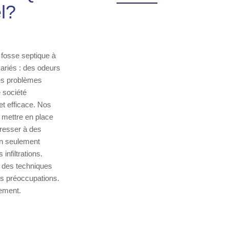
l?
e fosse septique à
ariés : des odeurs
Ces problèmes
 société
et efficace. Nos
 mettre en place
dresser à des
on seulement
nfiltrations.
ur des techniques
es préoccupations.
ement.