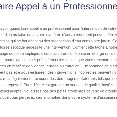
aire Appel à un Professionne
savoir quand faire appel à un professionnel pour l'intervention de votr
nes d'un malaise dans votre système d'assainissement peuvent être v
drains qui se bouchent ou des stagnations d'eau dans votre jardin. 
fosse septique nécessite une intervention. Confier cette tâche à notre
age de fosse septique, c'est s'assurer d'une prise en charge rapide 
es pour diagnostiquer précisément les soucis que vous rencontrez et
ées en matière de vidange, curage ou entretien. L'importance de s'a
eut pas être sous-estimée ; des interventions incorrectes peuvent n
on, mais également provoquer des dommages collatéraux, tels que des i
e entreprise à Paris 19e, c'est garantir un service de qualité, basé s
tériel adapté. Ne laissez pas des petits problèmes devenir de grand
s que vous percevez des anomalies dans votre système d'assainiss