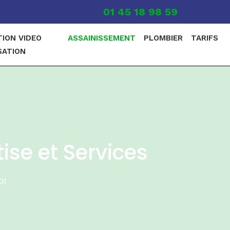
01 45 18 98 59
TION VIDEO
ASSAINISSEMENT
PLOMBIER
TARIFS
SATION
ise et Services
OI