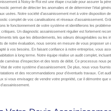
nissement à Noisy-le-Roi est une étape cruciale pour assurer la pére
agnostic permet de détecter les anomalies et de déterminer l'état gén
aux usées. Notre société d'assainissement met à votre disposition d
nostic complet de vos canalisations et réseaux d'assainissement. Grâ
ons le fonctionnement de votre système et identifierons les problème
t critiques. Un diagnostic assainissement régulier est fortement re
éments tels que les débordements, les odeurs désagréables ou les infi
ats de notre évaluation, nous serons en mesure de vous proposer un 
té à vos besoins. En faisant confiance à notre entreprise, vous assu
habitation à long terme. Notre équipe réalise un audit complet, incluant
ion de caméras d'inspection et des tests de débit. Ce processus nous p
'état de votre système d'assainissement. De plus, nous vous fournis
statations et des recommandations pour d'éventuels travaux. Cet aud
eux si vous envisagez de vendre votre propriété, car il démontre que 
n d'assainissement.