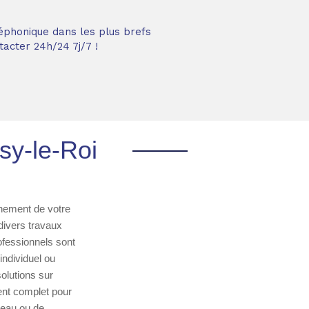
éphonique dans les plus brefs
acter 24h/24 7j/7 !
sy-le-Roi
nnement de votre
divers travaux
ofessionnels sont
individuel ou
olutions sur
ent complet pour
d'eau ou de