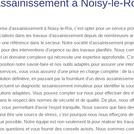
Assainissement à Noisy-le-Ro
rise d'assainissement à Noisy-le-Roi, c'est opter pour un service prof
alisés dans les travaux d'assainissement depuis de nombreuses a
 une référence dans le secteur. Notre société d'assainissement prop
t pour des interventions d'urgence ou des travaux planifiés. Nous c
st un domaine complexe qui nécessite une expertise approfondie. C'e
osition notre savoir-faire et nos outils adaptés pour assurer une inte
 services, vous vous assurez d'une prise en charge complète : de la 
ution définitive, en passant par la fourniture d'un devis assainissement 
ectuent un diagnostic assainissement minutieux pour identifier la so
lutions adaptées. Vous pouvez compter sur nous pour effectuer des t
ns le respect des normes de sécurité et de qualité. De plus, nous of
 vous permettant d'avoir l'esprit tranquille. Nous savons que faire de
ut être une source de stress, c'est pourquoi nous nous efforçons de s
e possible. Notre équipe est non seulement là pour réaliser les trav
vos questions et vous fournir des conseils avisés. Nous sommes con