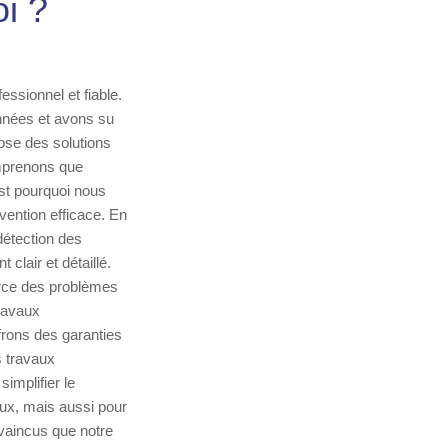
i ?
essionnel et fiable.
nnées et avons su
ose des solutions
omprenons que
st pourquoi nous
rvention efficace. En
détection des
clair et détaillé.
urce des problèmes
ravaux
frons des garanties
s travaux
implifier le
aux, mais aussi pour
vaincus que notre