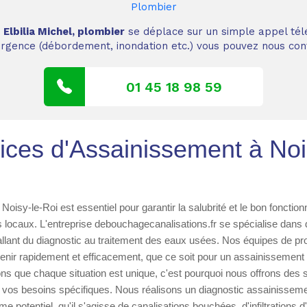
Plombier
,
Elbilia Michel, plombier
se déplace sur un simple appel tél
 urgence (débordement, inondation etc.) vous pouvez nous cont
01 45 18 98 59
ices d'Assainissement à Noi
Noisy-le-Roi est essentiel pour garantir la salubrité et le bon fonctio
s locaux. L'entreprise debouchagecanalisations.fr se spécialise dans 
llant du diagnostic au traitement des eaux usées. Nos équipes de pr
enir rapidement et efficacement, que ce soit pour un assainissement 
ons que chaque situation est unique, c'est pourquoi nous offrons des s
vos besoins spécifiques. Nous réalisons un diagnostic assainissem
me potentiel, qu'il s'agisse de canalisations bouchées, d'infiltrations 