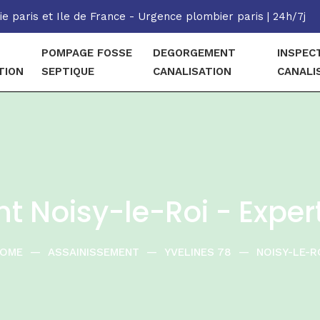
e paris et Ile de France - Urgence plombier paris | 24h/7j
POMPAGE FOSSE
DEGORGEMENT
INSPEC
TION
SEPTIQUE
CANALISATION
CANALI
 Noisy-le-Roi - Expert
OME
—
ASSAINISSEMENT
—
YVELINES 78
—
NOISY-LE-R